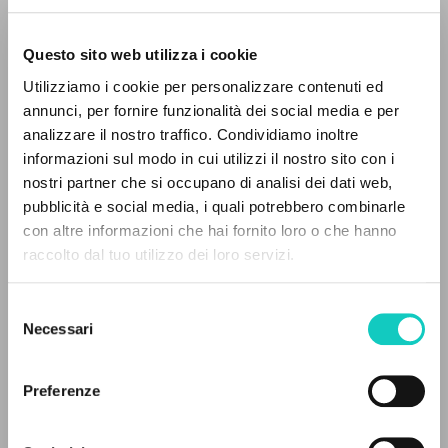
Questo sito web utilizza i cookie
RICERCA AVANZATA »
Utilizziamo i cookie per personalizzare contenuti ed
A
Z
annunci, per fornire funzionalità dei social media e per
analizzare il nostro traffico. Condividiamo inoltre
0
DOCUMENTI TROVATI
informazioni sul modo in cui utilizzi il nostro sito con i
nostri partner che si occupano di analisi dei dati web,
pubblicità e social media, i quali potrebbero combinarle
con altre informazioni che hai fornito loro o che hanno
raccolto dal tuo utilizzo dei loro servizi.
RISULTATI SUCCESSIVI
Alberto Stefano
Autore
Giussani Luigi
Autore
Selezione
Necessari
González Fernández Fidel
Omelia
del
Stafford James Francis
Omelia
consenso
Preferenze
Cooperativa Editoriale Nuovo Mondo
Italiano
Litterae Communionis-Tracce