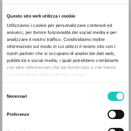
Questo sito web utilizza i cookie
RICERCA AVANZATA »
Utilizziamo i cookie per personalizzare contenuti ed
A
Z
annunci, per fornire funzionalità dei social media e per
analizzare il nostro traffico. Condividiamo inoltre
0
DOCUMENTI TROVATI
informazioni sul modo in cui utilizzi il nostro sito con i
nostri partner che si occupano di analisi dei dati web,
pubblicità e social media, i quali potrebbero combinarle
con altre informazioni che hai fornito loro o che hanno
raccolto dal tuo utilizzo dei loro servizi.
RISULTATI SUCCESSIVI
Alberto Stefano
Autore
Dalpiaz Antonella
Traduttore
Selezione
Danzi Gianni
Omelia
Necessari
del
Favre Patrice
Revisore
consenso
Giussani Luigi
Autore
Preferenze
Stafford James Francis
Omelia
Ventorino Francesco
Omelia