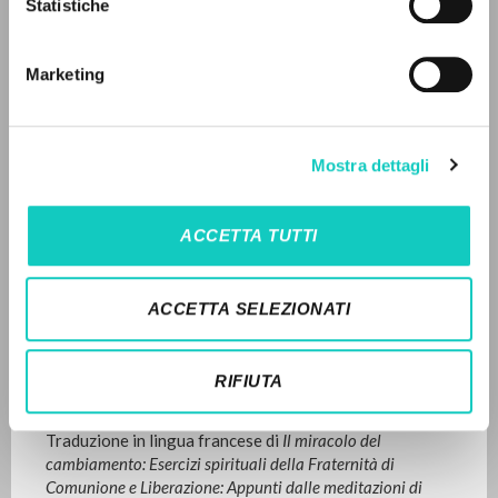
Statistiche
Fraternità di Comunione e Liberazione
IL PROGETTO
Francese
Marketing
1999
Il portale raccoglie e rende accessibili gli scritti
Pagine: 80
di Luigi Giussani: quasi 5000 voci bibliografiche,
testi integrali in 5 lingue e percorsi tematici
Mostra dettagli
dedicati.
ULTIMO AGGIORNAMENTO
16/01/2023
ACCETTA TUTTI
NAVIGA
Ricerca avanzata »
ACCETTA SELEZIONATI
LEGGI IL FULL TEXT NELL'EDIZIONE
Il PerCorso
DISPONIBILE
Contatti
RIFIUTA
Login
STORIA EDITORIALE
Traduzione in lingua francese di
Il miracolo del
LINGUA
cambiamento: Esercizi spirituali della Fraternità di
Comunione e Liberazione: Appunti dalle meditazioni di