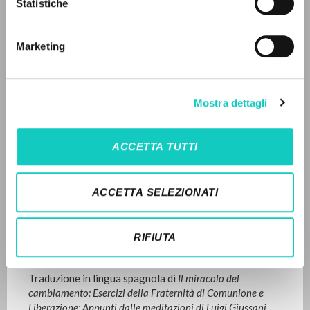
Statistiche
Ricerca avanzata »
Ediciones Encuentro
Il PerCorso
Spagnolo
Contatti
Marketing
Litterae Communionis-Huellas
Login
1998
Pagine: 82
LINGUA
Mostra dettagli
Italiano
Inglese
Spagnolo
ULTIMO AGGIORNAMENTO
ACCETTA TUTTI
16/01/2023
NEWSLETTER
ACCETTA SELEZIONATI
Ricevi aggiornamenti su nuove pubblicazioni,
FULL TEXT
eventi e percorsi editoriali.
RIFIUTA
STORIA EDITORIALE
Traduzione in lingua spagnola di
Il miracolo del
cambiamento: Esercizi della Fraternità di Comunione e
Iscriviti
Liberazione: Appunti dalle meditazioni di Luigi Giussani