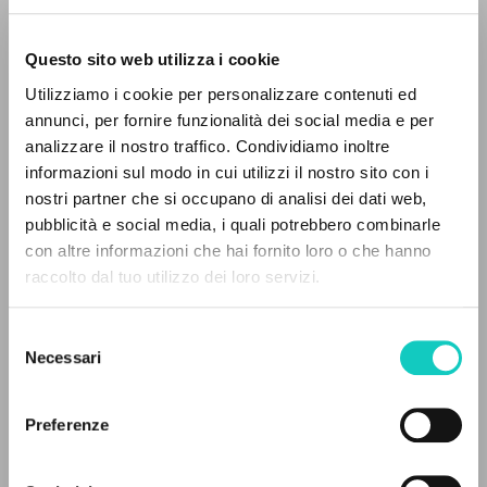
Questo sito web utilizza i cookie
Utilizziamo i cookie per personalizzare contenuti ed
annunci, per fornire funzionalità dei social media e per
analizzare il nostro traffico. Condividiamo inoltre
informazioni sul modo in cui utilizzi il nostro sito con i
nostri partner che si occupano di analisi dei dati web,
pubblicità e social media, i quali potrebbero combinarle
IL PROGETTO
con altre informazioni che hai fornito loro o che hanno
raccolto dal tuo utilizzo dei loro servizi.
Il portale raccoglie e rende accessibili gli scritti
di Luigi Giussani: quasi 5000 voci bibliografiche,
Alberto Stefano
Autore
Selezione
testi integrali in 5 lingue e percorsi tematici
Necessari
Danzi Gianni
Omelia
del
dedicati.
Giussani Luigi
Autore
consenso
Oriol José Miguel
Revisore della traduzione
Preferenze
Stafford James Francis
Omelia
NAVIGA
Ventorino Francesco
Omelia