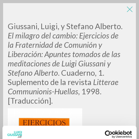
Giussani, Luigi, y Stefano Alberto.
El milagro del cambio: Ejercicios de
la Fraternidad de Comunión y
Liberación: Apuntes tomados de las
meditaciones de Luigi Giussani y
Stefano Alberto
. Cuaderno, 1.
RICERCA AVANZATA »
Suplemento de la revista
Litterae
A
Z
Communionis-Huellas
, 1998.
[Traducción].
0
DOCUMENTI TROVATI
RISULTATI SUCCESSIVI