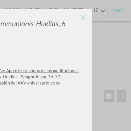
AGGIORNAMENTI
NEWS
CONTATTI
IT
LOGIN
E
ommunionis-Huellas
, 6
CERCA
Frase esatta
ción: Apuntes tomados de las meditaciones
 »
s-Huellas - Spagnolo (pp. 76-77)
asión del XXV aniversario de su
ATTIVITÀ RECENTI
A
Z