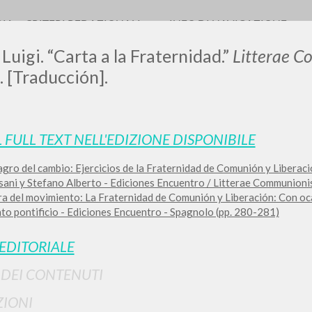
RIA
CRITERI REDAZIONALI
INFO DI NAVIGAZIONE
 Luigi. “Carta a la Fraternidad.”
Litterae C
. [Traducción].
L FULL TEXT NELL'EDIZIONE DISPONIBILE
agro del cambio: Ejercicios de la Fraternidad de Comunión y Libera
RICERCA AVANZATA
i risultati ancora più precisi? Utilizza la
sani y Stefano Alberto - Ediciones Encuentro / Litterae Communioni
ra del movimiento: La Fraternidad de Comunión y Liberación: Con oc
0
DOCUMENTI TROVATI
to pontificio - Ediciones Encuentro - Spagnolo (pp. 280-281)
Visualizza dettagli per tipologia
 EDITORIALE
LINGUA
AUTORE
ANNO
I DEI CONTENUTI
IONI