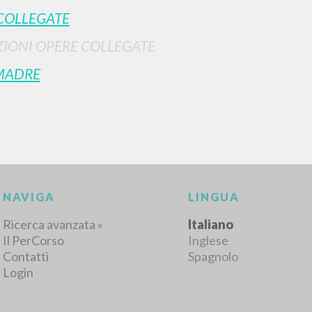
COLLEGATE
IONI OPERE COLLEGATE
RISULTATI SUCCESSIVI
MADRE
NAVIGA
LINGUA
Ricerca avanzata »
Italiano
Il PerCorso
Inglese