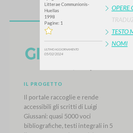
Litterae Communionis-
OPERE 
Huellas
1998
TRADUZ
Pagine: 1
TESTO 
NOMI
ULTIMO AGGIORNAMENTO
05/02/2024
IL PROGETTO
Il portale raccoglie e rende