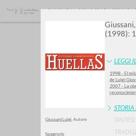
BIOGRAFIA
BIBLIOGRAFIA SECONDA
Giussani,
(1998): 1
LEGGI I
1998 - El mil
Vuo
de Luigi Gius
2007 - La ob
reconocimien
STORIA
TIPOLOGIA OPERA
SINTES
Giussani Luigi
Autore
TRADUZ
Spagnolo