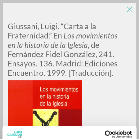
Giussani, Luigi. “Carta a la
Fraternidad.” En
Los movimientos
en la historia de la Iglesia
, de
Fernández Fidel González, 241.
Ensayos. 136. Madrid: Ediciones
Encuentro, 1999. [Traducción].
RICERCA AVANZATA »
A
Z
0
DOCUMENTI TROVATI
RISULTATI SUCCESSIVI