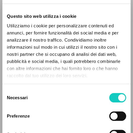
Questo sito web utilizza i cookie
Utilizziamo i cookie per personalizzare contenuti ed
annunci, per fornire funzionalità dei social media e per
analizzare il nostro traffico. Condividiamo inoltre
informazioni sul modo in cui utilizzi il nostro sito con i
nostri partner che si occupano di analisi dei dati web,
pubblicità e social media, i quali potrebbero combinarle
Cabello Belén
Traduttore
IL PROGETTO
con altre informazioni che hai fornito loro o che hanno
Giussani Luigi
Autore
raccolto dal tuo utilizzo dei loro servizi.
Il portale raccoglie e rende accessibili gli scritti
González Fernández Fidel
Autore
di Luigi Giussani: quasi 5000 voci bibliografiche,
Selezione
Ediciones Encuentro
testi integrali in 5 lingue e percorsi tematici
Necessari
del
Spagnolo
dedicati.
consenso
1999
Pagine: 1
Preferenze
NAVIGA