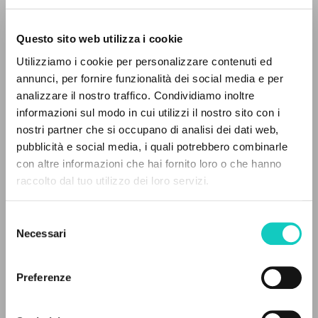
Questo sito web utilizza i cookie
Utilizziamo i cookie per personalizzare contenuti ed
Giussani Luigi
Autore
annunci, per fornire funzionalità dei social media e per
analizzare il nostro traffico. Condividiamo inoltre
Italiano
informazioni sul modo in cui utilizzi il nostro sito con i
Litterae Communionis-Tracce
1998
nostri partner che si occupano di analisi dei dati web,
Pagine: 1
pubblicità e social media, i quali potrebbero combinarle
IL PROGETTO
con altre informazioni che hai fornito loro o che hanno
raccolto dal tuo utilizzo dei loro servizi.
Il portale raccoglie e rende accessibili gli scritti
di Luigi Giussani: quasi 5000 voci bibliografiche,
ULTIMO AGGIORNAMENTO
01/02/2024
Selezione
testi integrali in 5 lingue e percorsi tematici
Necessari
del
dedicati.
consenso
Preferenze
LEGGI IL FULL TEXT NELL'EDIZIONE
NAVIGA
DISPONIBILE