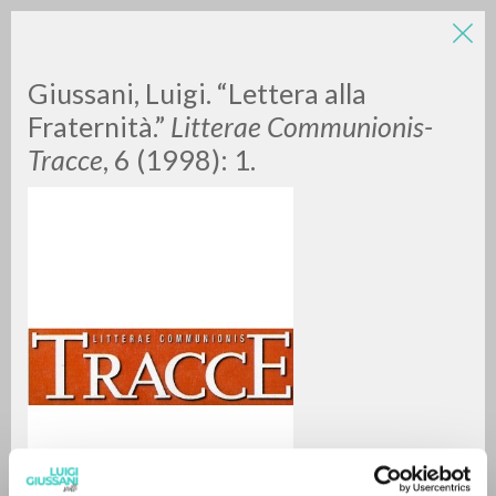
Giussani, Luigi. “Lettera alla
Fraternità.”
Litterae Communionis-
Tracce
, 6 (1998): 1.
RICERCA AVANZATA »
A
Z
0
DOCUMENTI TROVATI
RISULTATI SUCCESSIVI