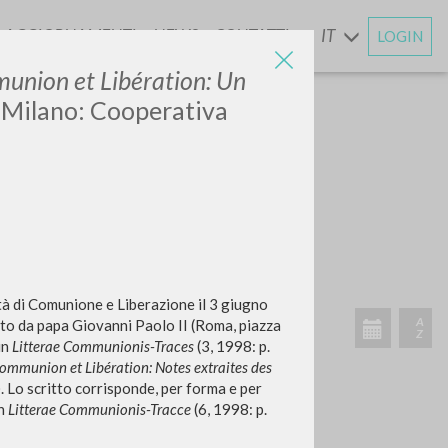
AGGIORNAMENTI
NEWS
CONTATTI
IT
LOGIN
E
nion et Libération: Un
. Milano: Cooperativa
ATTIVITÀ RECENTI
nità di Comunione e Liberazione il 3 giugno
A
etto da papa Giovanni Paolo II (Roma, piazza
Z
in
Litterae Communionis-Traces
(3, 1998: p.
Communion et Libération: Notes extraites des
. Lo scritto corrisponde, per forma e per
in
Litterae Communionis-Tracce
(6, 1998: p.