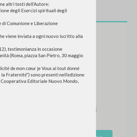
ne altri testi dell’Autore:
one degli Esercizi spirituali degli
e di Comunione e Liberazione
che viene inviata a ogni nuovo iscritto alla
12), testimonianza in occasione
munità (Roma, piazza San Pietro, 30 maggio
licité de mon cœur je Vous ai tout donné
la Fraternité”) sono presenti nell’edizione
,
Cooperativa Editoriale Nuovo Mondo,
NEWSLETTER
Ricevi aggiornamenti su nuove
pubblicazioni, eventi e percorsi
editoriali.