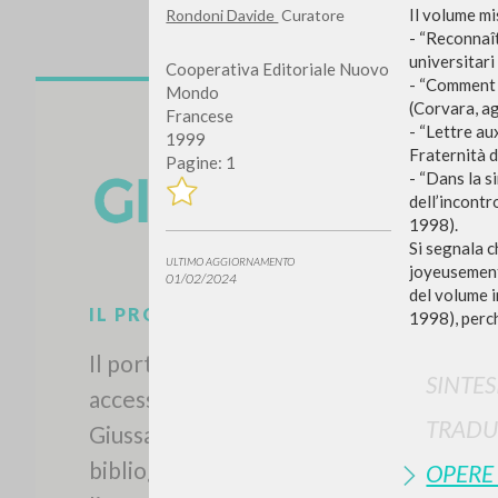
Il volume m
Rondoni Davide
Curatore
- “Reconnaît
universitari
Cooperativa Editoriale Nuovo
- “Comment 
Mondo
(Corvara, a
Francese
- “Lettre au
1999
Fraternità d
Pagine: 1
- “Dans la 
dell’incontr
1998).
Si segnala c
ULTIMO AGGIORNAMENTO
joyeusement”
01/02/2024
del volume i
IL PROGETTO
1998), perch
Il portale raccoglie e rende
SINTES
accessibili gli scritti di Luigi
TRADU
Giussani: quasi 5000 voci
bibliografiche, testi integrali in 5
OPERE