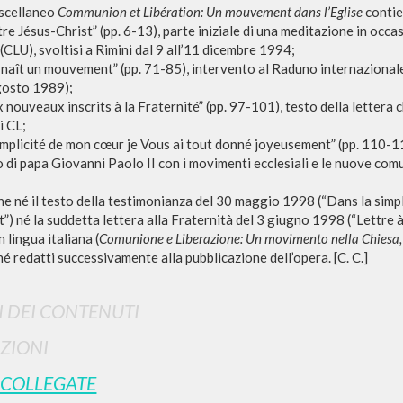
iscellaneo
Communion et Libération: Un mouvement dans l’Eglise
contie
re Jésus-Christ” (pp. 6-13), parte iniziale di una meditazione in occasi
 (CLU), svoltisi a Rimini dal 9 all’11 dicembre 1994;
naît un mouvement” (pp. 71-85), intervento al Raduno internazional
gosto 1989);
x nouveaux inscrits à la Fraternité” (pp. 97-101), testo della lettera 
i CL;
simplicité de mon cœur je Vous ai tout donné joyeusement” (pp. 110-1
o di papa Giovanni Paolo II con i movimenti ecclesiali e le nuove co
he né il testo della testimonianza del 30 maggio 1998 (“Dans la simp
) né la suddetta lettera alla Fraternità del 3 giugno 1998 (“Lettre à 
n lingua italiana (
Comunione e Liberazione: Un movimento nella Chiesa
NAVIGA
LINGUA
é redatti successivamente alla pubblicazione dell’opera. [C. C.]
Ricerca avanzata »
Italiano
I DEI CONTENUTI
Il PerCorso
Inglese
Contatti
Spagnolo
ZIONI
Login
 COLLEGATE