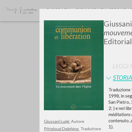
BIOGRAFIA
BIBLIOGRAFIA SECONDA
Giussani,
mouvemen
Editoria
LEGGI 
STORIA
TIPOLOGIA OPERA
Traduzione i
1998, in seg
San Pietro, 
2; ) e nel li
méditations 
contenuto, a
Giussani Luigi
Autore
1).
Pitteloud Delphine
Traduttore