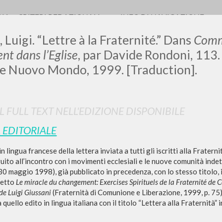
RIA
CRITERI REDAZIONALI
INFO DI NAVIGAZIONE
 Luigi. “Lettre à la Fraternité.” Dans
Commu
t dans l’Eglise
, par Davide Rondoni, 113
le Nuovo Mondo, 1999. [Traduction].
0
DOCUMENTI TROVATI
IL FULL TEXT NELL'EDIZIONE DISPONIBILE
Visualizza dettagli per tipologia
 EDITORIALE
LINGUA
AUTORE
ANNO
n lingua francese della lettera inviata a tutti gli iscritti alla Frater
uito all’incontro con i movimenti ecclesiali e le nuove comunità ind
30 maggio 1998), già pubblicato in precedenza, con lo stesso titolo, 
bretto
Le miracle du changement: Exercises Spirituels de la Fraternité de 
de Luigi Giussani
(Fraternità di Comunione e Liberazione, 1999, p. 75)
 quello edito in lingua italiana con il titolo “Lettera alla Fraternità” 
RISULTATI SUCCESSIVI