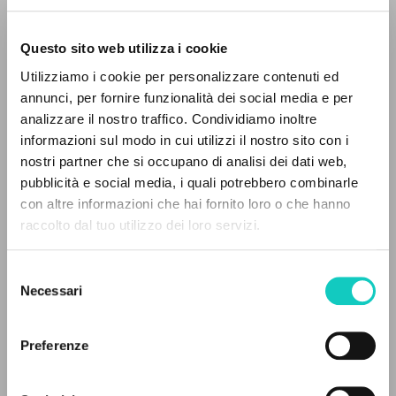
Questo sito web utilizza i cookie
Giussani Luigi
Autor
Utilizziamo i cookie per personalizzare contenuti ed
annunci, per fornire funzionalità dei social media e per
Italiano
analizzare il nostro traffico. Condividiamo inoltre
30 Giorni
1991
informazioni sul modo in cui utilizzi il nostro sito con i
Páginas: 2
nostri partner che si occupano di analisi dei dati web,
pubblicità e social media, i quali potrebbero combinarle
EL PROYECTO
con altre informazioni che hai fornito loro o che hanno
raccolto dal tuo utilizzo dei loro servizi.
Este portal recoge y pone a disposición de los
ÚLTIMA ACTUALIZACIÓN
24/01/2024
usuarios los textos de Luigi Giussani: casi 5000
Selezione
voces bibliográficas, textos íntegros en 5
Necessari
del
idiomas y líneas temáticas.
consenso
LEE EL FULL TEXT EN LA EDICIÓN
Preferenze
DISPONIBLE
NAVEGA