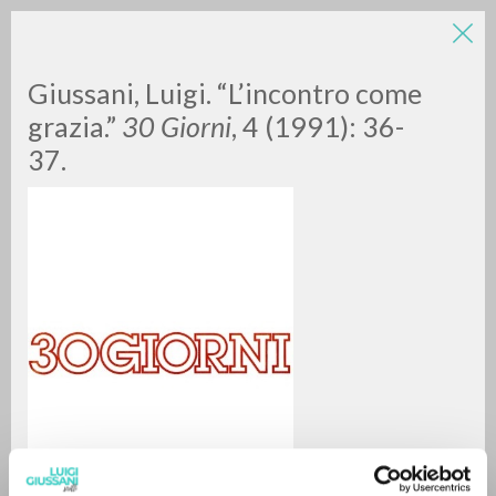
Giussani, Luigi. “L’incontro come
grazia.”
30 Giorni
, 4 (1991): 36-
37.
BÚSQUEDA AVANZADA »
A
Z
0
DOCUMENTOS ENCONTRADOS
RESULTADOS SUCESIVOS