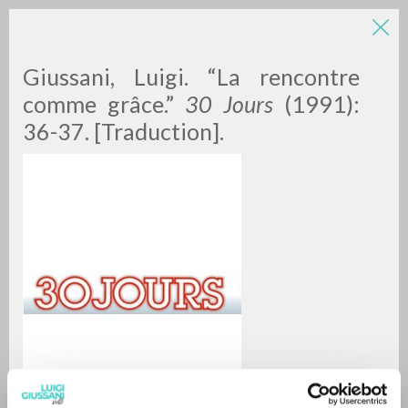
Giussani, Luigi. “La rencontre
comme grâce.”
30 Jours
(1991):
36-37. [Traduction].
BÚSQUEDA AVANZADA »
A
Z
0
DOCUMENTOS ENCONTRADOS
RESULTADOS SUCESIVOS