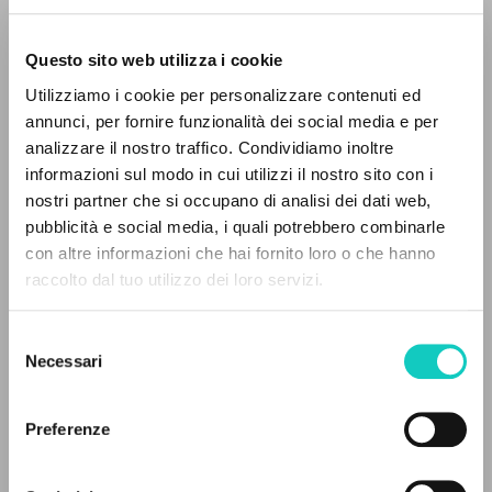
Questo sito web utilizza i cookie
Giussani Luigi
Autor
Utilizziamo i cookie per personalizzare contenuti ed
annunci, per fornire funzionalità dei social media e per
Francés
analizzare il nostro traffico. Condividiamo inoltre
30 Jours
1991
informazioni sul modo in cui utilizzi il nostro sito con i
Páginas: 2
nostri partner che si occupano di analisi dei dati web,
pubblicità e social media, i quali potrebbero combinarle
EL PROYECTO
con altre informazioni che hai fornito loro o che hanno
raccolto dal tuo utilizzo dei loro servizi.
Este portal recoge y pone a disposición de los
ÚLTIMA ACTUALIZACIÓN
24/01/2024
usuarios los textos de Luigi Giussani: casi 5000
Selezione
voces bibliográficas, textos íntegros en 5
Necessari
del
idiomas y líneas temáticas.
consenso
LEE EL FULL TEXT EN LA EDICIÓN
Preferenze
DISPONIBLE
NAVEGA
HISTORIAL DE LAS EDICIONES