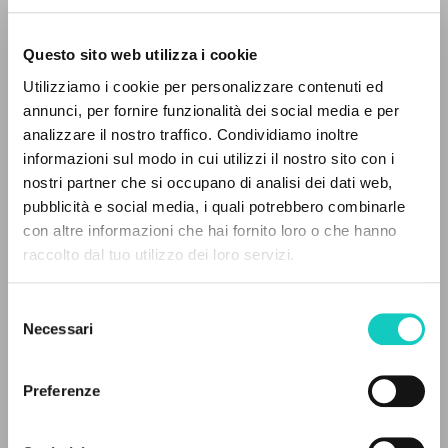
Questo sito web utilizza i cookie
Giussani Luigi
Autor
Utilizziamo i cookie per personalizzare contenuti ed
annunci, per fornire funzionalità dei social media e per
Portoghese BR
analizzare il nostro traffico. Condividiamo inoltre
30 Dias
1991
informazioni sul modo in cui utilizzi il nostro sito con i
Páginas: 2
nostri partner che si occupano di analisi dei dati web,
pubblicità e social media, i quali potrebbero combinarle
EL PROYECTO
con altre informazioni che hai fornito loro o che hanno
raccolto dal tuo utilizzo dei loro servizi.
Este portal recoge y pone a disposición de los
ÚLTIMA ACTUALIZACIÓN
24/01/2024
usuarios los textos de Luigi Giussani: casi 5000
Selezione
voces bibliográficas, textos íntegros en 5
Necessari
del
idiomas y líneas temáticas.
consenso
LEE EL FULL TEXT EN LA EDICIÓN
Preferenze
DISPONIBLE
NAVEGA