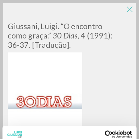
Giussani, Luigi. “O encontro
como graça.”
30 Dias
, 4 (1991):
36-37. [Tradução].
BÚSQUEDA AVANZADA »
A
Z
0
DOCUMENTOS ENCONTRADOS
RESULTADOS SUCESIVOS