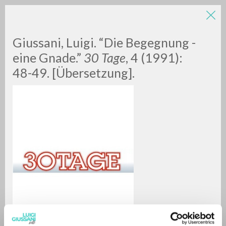
LUIGI
Giussani, Luigi. “Die Begegnung -
eine Gnade.”
30 Tage
, 4 (1991):
48-49. [Übersetzung].
GIUSSANI
scritti