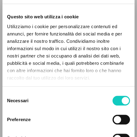
Questo sito web utilizza i cookie
BÚSQUEDA AVANZADA »
Giussani Luigi
Autor
Utilizziamo i cookie per personalizzare contenuti ed
A
Z
annunci, per fornire funzionalità dei social media e per
Alemán
analizzare il nostro traffico. Condividiamo inoltre
30 Tage
0
DOCUMENTOS ENCONTRADOS
1991
informazioni sul modo in cui utilizzi il nostro sito con i
Páginas: 2
nostri partner che si occupano di analisi dei dati web,
pubblicità e social media, i quali potrebbero combinarle
con altre informazioni che hai fornito loro o che hanno
raccolto dal tuo utilizzo dei loro servizi.
RESULTADOS SUCESIVOS
ÚLTIMA ACTUALIZACIÓN
24/01/2024
Selezione
Necessari
del
consenso
LEE EL FULL TEXT EN LA EDICIÓN
Preferenze
DISPONIBLE
HISTORIAL DE LAS EDICIONES