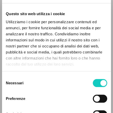
Questo sito web utilizza i cookie
Utilizziamo i cookie per personalizzare contenuti ed
annunci, per fornire funzionalità dei social media e per
EL PROYECTO
analizzare il nostro traffico. Condividiamo inoltre
Giussani Luigi
Autor
informazioni sul modo in cui utilizzi il nostro sito con i
Este portal recoge y pone a disposición de los
nostri partner che si occupano di analisi dei dati web,
usuarios los textos de Luigi Giussani: casi 5000
Cooperativa Editoriale Nuovo Mondo
pubblicità e social media, i quali potrebbero combinarle
voces bibliográficas, textos íntegros en 5
Alemán
con altre informazioni che hai fornito loro o che hanno
1991
idiomas y líneas temáticas.
raccolto dal tuo utilizzo dei loro servizi.
Páginas: 112
Selezione
NAVEGA
Necessari
del
consenso
ÚLTIMA ACTUALIZACIÓN
Búsqueda avanzada »
15/01/2024
Il PerCorso
Preferenze
Contactos
Iniciar sesión