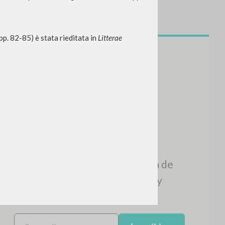
pp. 82-85) è stata rieditata in
Litterae
BUSCA
Frase exacta
ADA »
VIDADES RECIENTES
A
Z