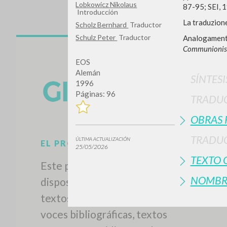
Lobkowicz Nikolaus
87-95; SEI, 
Introducción
La traduzione
Scholz Bernhard
Traductor
Schulz Peter
Traductor
Analogamente 
Communionis
EOS
Alemán
SÍNTESI
1996
Páginas: 96
TRADU
¿Quiere
OBRAS 
TRADUC
ÚLTIMA ACTUALIZACIÓN
25/05/2026
TEXTO 
TIPOLOGÍA
NOMBR