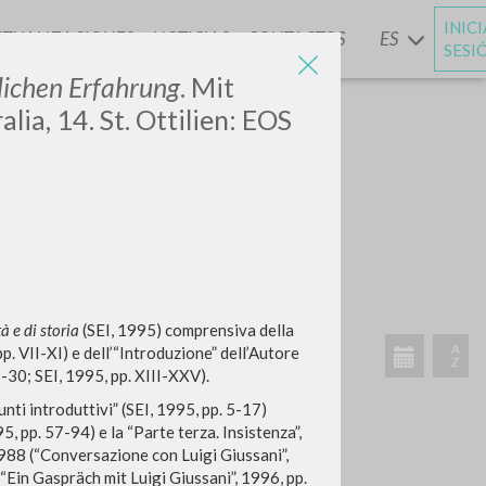
INIC
CTUALIZACIONES
NOTICIAS
CONTACTOS
ES
Y
SESI
lichen Erfahrung
. Mit
a, 14. St. Ottilien: EOS
à e di storia
(SEI, 1995) comprensiva della
p. VII-XI) e dell’“Introduzione” dell’Autore
-30; SEI, 1995, pp. XIII-XXV).
unti introduttivi” (SEI, 1995, pp. 5-17)
, pp. 57-94) e la “Parte terza. Insistenza”,
1988 (“Conversazione con Luigi Giussani”,
Ein Gaspräch mit Luigi Giussani”, 1996, pp.