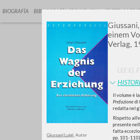
BIOGRAFÍA
BIBLIOGRAFÍA SECUNDARIA
CRITERIOS EDI
Giussani,
einem Vor
Verlag, 1
LEE EL 
GIU
HISTOR
Il volume è l
Prefazione
di 
redatta nel g
Rispetto all’
presente nell
fatta eccezio
Giussani Luigi
Autor
pp. 101-110) 