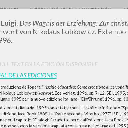
TORIALES
INFORMACIÓN PARA LA NAVEGACIÓN
A
 Luigi.
Das Wagnis der Erziehung: Zur christ
wort von Nikolaus Lobkowicz. Extemporali
996.
LUIGI
FULL TEXT EN LA EDICIÓN DISPONIBLE
SSANI
IAL DE LAS EDICIONES
a traduzione dell’opera
Il rischio educativo: Come creazione di personalit
scritti
Nikolaus Lobkowicz (
Vorwort
, Eos Verlag, 1996, pp. 7-12; SEI, 1995, p
iugno 1995 per la nuova edizione italiana (“Einführung”, 1996, pp. 13
edizione italiana del 1995 sono stati espunti il capitolo intitolato “Sp
’edizione Jaca Book 1988, la “Parte seconda. Viterbo 1977” (SEI, 1995
ne per il capitolo “Dialoghi”, tradotto però dall’edizione Jaca Book 
e non secondo la versione ampliata contenuta nel volume del 1995 (“