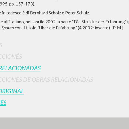
1995, pp. 157-173).
 in tedesco è di Bernhard Scholz e Peter Schulz.
all’italiano, nell’aprile 2002 la parte “Die Struktur der Erfahrung” (
-Spuren
con il titolo “Über die Erfahrung” (4 2002: inserto). [P. M.]
S
CCIONÉS
BÚSQUEDA AVANZ
s resultados aún más precisos? Utilizar el
RELACIONADAS
0
DOCUMENTOS ENCONTRADOS
CIONES DE OBRAS RELACIONADAS
Ver detalles por tipo
ORIGINAL
IDIOMA
AUTOR
AÑO
ACTI
ES