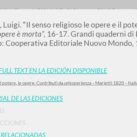
TORIALES
INFORMACIÓN PARA LA NAVEGACIÓN
A
 Luigi. “Il senso religioso le opere e il pot
opere è morta”,
16-17. Grandi quaderni di
o: Cooperativa Editoriale Nuovo Mondo,
LUIGI
 FULL TEXT EN LA EDICIÓN DISPONIBLE
SSANI
 il potere, le opere: Contributi da un'esperienza - Marietti 1820 - Ita
IAL DE LAS EDICIONES
scritti
IS
CCIONÉS
 RELACIONADAS