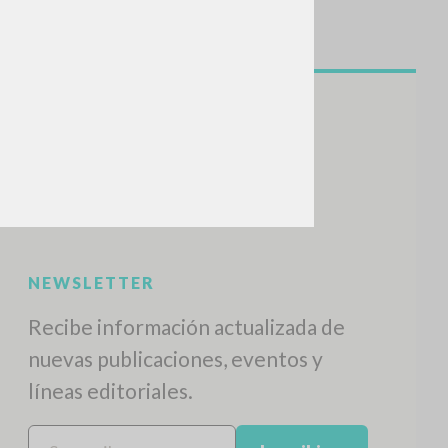
BUSCA
Frase exacta
ADA »
VIDADES RECIENTES
A
Z