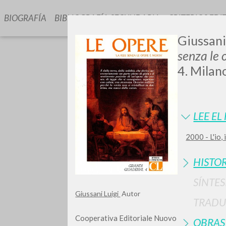
BIOGRAFÍA
BIBLIOGRAFÍA SECUNDARIA
CRITERIOS EDI
Giussani,
senza le 
4. Milan
LEE EL
GIU
2000 - L'io,
HISTOR
SÍNTES
Giussani Luigi
Autor
TRADU
Cooperativa Editoriale Nuovo
OBRAS