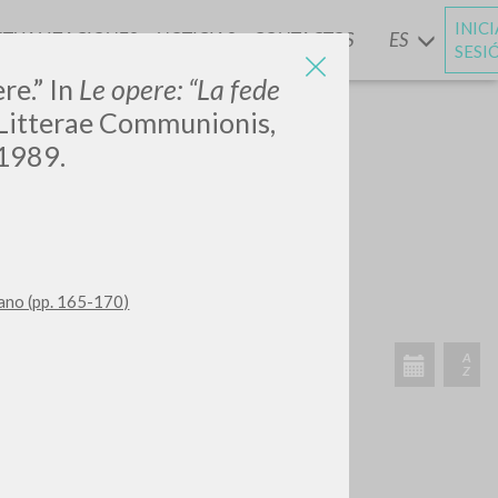
INIC
CTUALIZACIONES
NOTICIAS
CONTACTOS
ES
Y
SESI
ere.” In
Le opere: “La fede
 Litterae Communionis,
 1989.
liano (pp. 165-170)