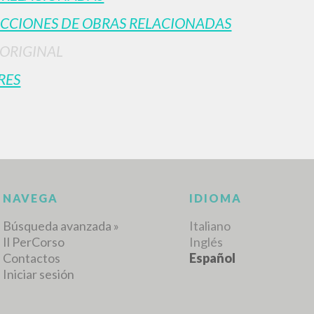
CCIONES DE OBRAS RELACIONADAS
 ORIGINAL
RES
BÚSQUEDA AVANZ
s resultados aún más precisos? Utilizar el
0
DOCUMENTOS ENCONTRADOS
Ver detalles por tipo
IDIOMA
AUTOR
AÑO
ACTI