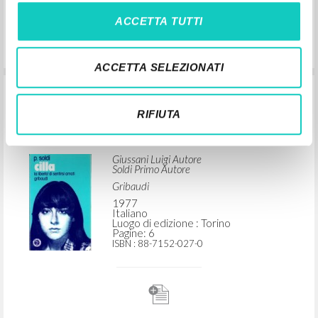
di Primo Soldi con Adriano Moraglio
ACCETTA TUTTI
Giussani Luigi Autore
Moraglio Adriano Autore
Soldi Primo Autore
ACCETTA SELEZIONATI
Rubbettino Editore
2026
Italiano
RIFIUTA
Luogo di edizione : Soveria Mannelli
Pagine: 4
ISBN
: 978-88-798-8933-8
"Il dominio di Dio è amore." In Cilla: La
libertà di sentirsi amati, di Primo Soldi
Giussani Luigi Autore