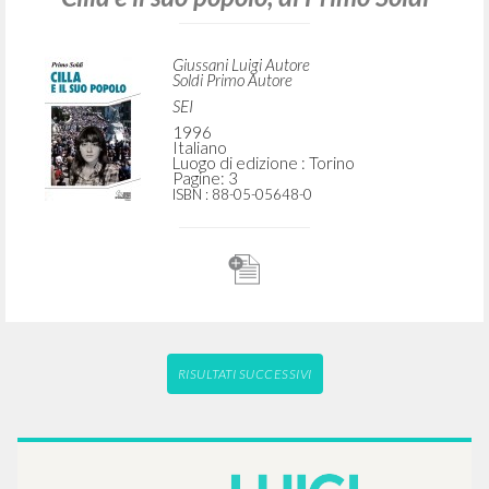
Luogo di edizione : Torino
Pagine: 3
ISBN
: 88-05-05648-0
[Omelia in] "Rino, dolore e dono." In
Cilla e il suo popolo, di Primo Soldi
Giussani Luigi Autore
Soldi Primo Autore
SEI
1996
Italiano
Luogo di edizione : Torino
Pagine: 3
ISBN
: 88-05-05648-0