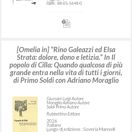
"Il dominio di Dio è amore." In Cilla e il
suo popolo, di Primo Soldi
Giussani Luigi Autore
Soldi Primo Autore
SEI
1996
Italiano
Luogo di edizione : Torino
Pagine: 4
ISBN
: 88-05-5648-0
[Omelia in] “Rino Galeazzi ed Elsa
Strata: dolore, dono e letizia.” In Il
popolo di Cilla: Quando qualcosa di più