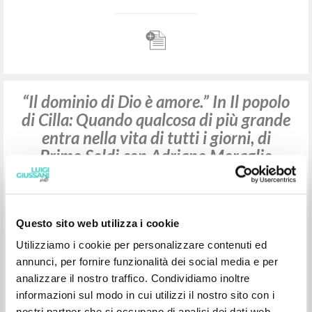
di Primo Soldi con Adriano Moraglio
Giussani Luigi Autore
Moraglio Adriano Autore
Soldi Primo Autore
Rubbettino Editore
2026
Italiano
Luogo di edizione : Soveria Mannelli
Pagine: 15
Questo sito web utilizza i cookie
Utilizziamo i cookie per personalizzare contenuti ed
“Il dominio di Dio è amore.” In Il popolo
annunci, per fornire funzionalità dei social media e per
di Cilla: Quando qualcosa di più grande
analizzare il nostro traffico. Condividiamo inoltre
entra nella vita di tutti i giorni, di
informazioni sul modo in cui utilizzi il nostro sito con i
Primo Soldi con Adriano Moraglio
nostri partner che si occupano di analisi dei dati web,