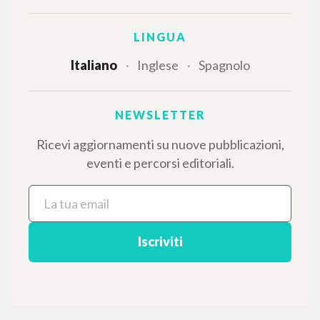
dedicati.
NAVIGA
Ricerca avanzata »
Il PerCorso
Contatti
Login
LINGUA
Italiano
Inglese
Spagnolo
NEWSLETTER
Ricevi aggiornamenti su nuove pubblicazioni,
eventi e percorsi editoriali.