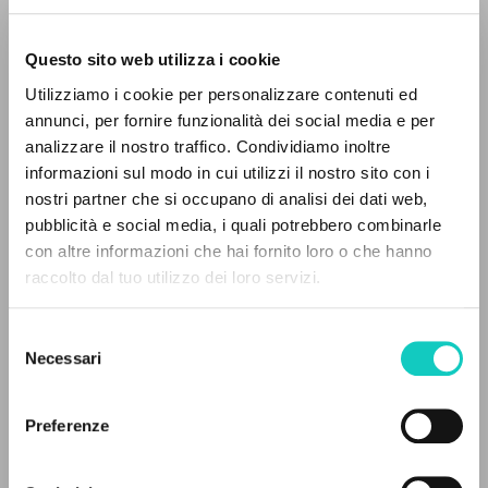
Questo sito web utilizza i cookie
RICERCA AVANZATA »
Utilizziamo i cookie per personalizzare contenuti ed
A
Z
annunci, per fornire funzionalità dei social media e per
analizzare il nostro traffico. Condividiamo inoltre
0
DOCUMENTI TROVATI
informazioni sul modo in cui utilizzi il nostro sito con i
nostri partner che si occupano di analisi dei dati web,
pubblicità e social media, i quali potrebbero combinarle
con altre informazioni che hai fornito loro o che hanno
raccolto dal tuo utilizzo dei loro servizi.
RISULTATI SUCCESSIVI
Selezione
Necessari
del
Giussani Luigi
Autore
consenso
Moraglio Adriano
Autore
Soldi Primo
Autore
Preferenze
Rubbettino Editore