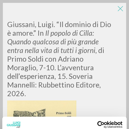
Giussani, Luigi. “Il dominio di Dio
è amore.” In
Il popolo di Cilla:
Quando qualcosa di più grande
entra nella vita di tutti i giorni
, di
Primo Soldi con Adriano
Moraglio, 7-10. L’avventura
RICERCA AVANZATA »
dell’esperienza, 15. Soveria
A
Z
Mannelli: Rubbettino Editore,
2026.
0
DOCUMENTI TROVATI
RISULTATI SUCCESSIVI