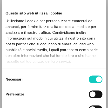
Questo sito web utilizza i cookie
Utilizziamo i cookie per personalizzare contenuti ed
annunci, per fornire funzionalità dei social media e per
analizzare il nostro traffico. Condividiamo inoltre
informazioni sul modo in cui utilizzi il nostro sito con i
nostri partner che si occupano di analisi dei dati web,
pubblicità e social media, i quali potrebbero combinarle
IL PROGETTO
con altre informazioni che hai fornito loro o che hanno
raccolto dal tuo utilizzo dei loro servizi.
Il portale raccoglie e rende accessibili gli scritti
di Luigi Giussani: quasi 5000 voci bibliografiche,
Giussani Luigi
Autore
Selezione
testi integrali in 5 lingue e percorsi tematici
Necessari
del
Moraglio Adriano
Autore
dedicati.
consenso
Soldi Primo
Autore
Preferenze
Rubbettino Editore
NAVIGA
Italiano