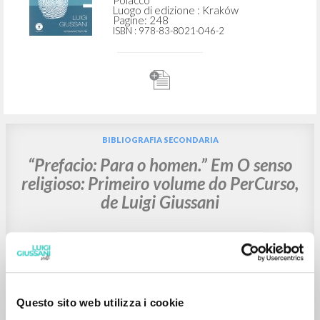
Polacco
Luogo di edizione : Kraków
Pagine: 248
ISBN
: 978-83-8021-046-2
BIBLIOGRAFIA SECONDARIA
“Prefacio: Para o homen.” Em O senso
religioso: Primeiro volume do PerCurso,
de Luigi Giussani
Giussani Luigi Autore
Bergoglio Jorge Mario Autore
Companhia Ilimitada
2023
Portoghese BR
Questo sito web utilizza i cookie
Luogo di edizione : São Paulo