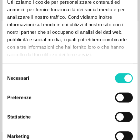
Pagine: 6
Utilizziamo i cookie per personalizzare contenuti ed
ISBN
: 978-65-88359-41-9
annunci, per fornire funzionalità dei social media e per
analizzare il nostro traffico. Condividiamo inoltre
informazioni sul modo in cui utilizzi il nostro sito con i
Le sens religieux: Premier volume du
nostri partner che si occupano di analisi dei dati web,
«Parcours»
pubblicità e social media, i quali potrebbero combinarle
con altre informazioni che hai fornito loro o che hanno
raccolto dal tuo utilizzo dei loro servizi.
Giussani Luigi Autore
Bergoglio Jorge Mario Prefazione
Éditions Salvator
Selezione
2023
Necessari
del
Francese
Luogo di edizione : Paris
consenso
Pagine: 210
ISBN
: 978-2-7067-2479-4
Preferenze
Statistiche
Marketing