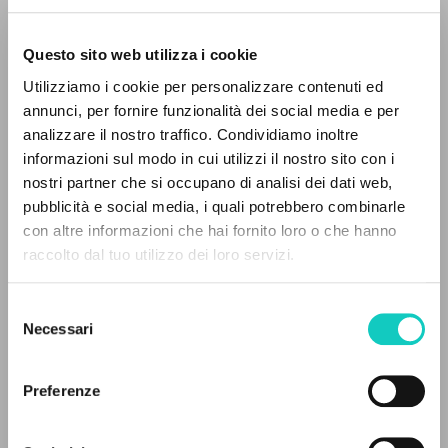
Questo sito web utilizza i cookie
Utilizziamo i cookie per personalizzare contenuti ed
annunci, per fornire funzionalità dei social media e per
analizzare il nostro traffico. Condividiamo inoltre
informazioni sul modo in cui utilizzi il nostro sito con i
Bergoglio Jorge Mario
Autore
nostri partner che si occupano di analisi dei dati web,
Giussani Luigi
Autore
pubblicità e social media, i quali potrebbero combinarle
IL PROGETTO
con altre informazioni che hai fornito loro o che hanno
Lohlé - Ediciones Encuentro
raccolto dal tuo utilizzo dei loro servizi.
Spagnolo
Il portale raccoglie e rende accessibili gli scritti
2005
di Luigi Giussani: quasi 5000 voci bibliografiche,
Pagine: 3
Selezione
testi integrali in 5 lingue e percorsi tematici
Necessari
del
dedicati.
consenso
ULTIMO AGGIORNAMENTO
Preferenze
09/02/2022
NAVIGA