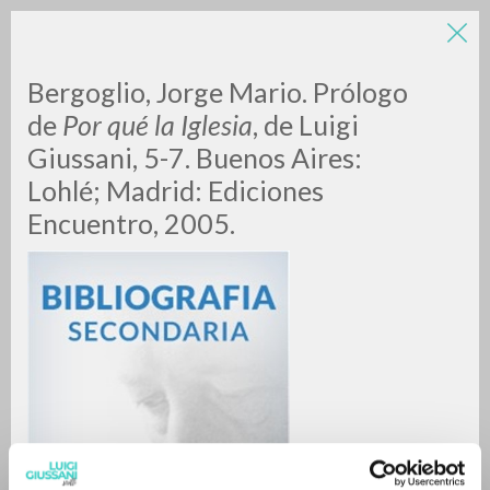
Bergoglio, Jorge Mario. Prólogo
de
Por qué la Iglesia
, de Luigi
Giussani, 5-7. Buenos Aires:
Lohlé; Madrid: Ediciones
Encuentro, 2005.
RICERCA AVANZATA »
A
Z
0
DOCUMENTI TROVATI
RISULTATI SUCCESSIVI