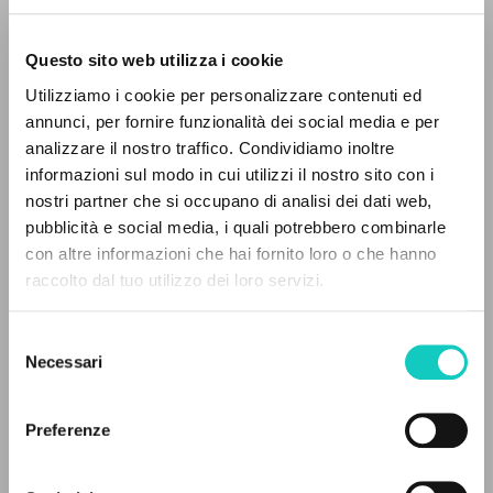
Questo sito web utilizza i cookie
Utilizziamo i cookie per personalizzare contenuti ed
annunci, per fornire funzionalità dei social media e per
IL PROGETTO
analizzare il nostro traffico. Condividiamo inoltre
informazioni sul modo in cui utilizzi il nostro sito con i
Il portale raccoglie e rende accessibili gli scritti
nostri partner che si occupano di analisi dei dati web,
Bergoglio Jorge Mario
Autore
di Luigi Giussani: quasi 5000 voci bibliografiche,
pubblicità e social media, i quali potrebbero combinarle
Giussani Luigi
Autore
testi integrali in 5 lingue e percorsi tematici
con altre informazioni che hai fornito loro o che hanno
dedicati.
raccolto dal tuo utilizzo dei loro servizi.
Ediciones Encuentro
Spagnolo
2014
Selezione
NAVIGA
Pagine: 3
Necessari
del
consenso
Ricerca avanzata »
Il PerCorso
Preferenze
Contatti
ULTIMO AGGIORNAMENTO
Login
20/02/2023