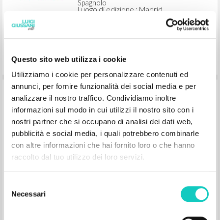
Spagnolo
Luogo di edizione : Madrid
Pagine: 2
Questo sito web utilizza i cookie
Utilizziamo i cookie per personalizzare contenuti ed
annunci, per fornire funzionalità dei social media e per
Ripartire dall'io
analizzare il nostro traffico. Condividiamo inoltre
informazioni sul modo in cui utilizzi il nostro sito con i
nostri partner che si occupano di analisi dei dati web,
Giussani Luigi Autore
Amicone Luigi Intervista
pubblicità e social media, i quali potrebbero combinarle
Litterae Communionis-Tracce
con altre informazioni che hai fornito loro o che hanno
1997
raccolto dal tuo utilizzo dei loro servizi.
Italiano
Luogo di edizione : Milano
Pagine: 2
Selezione
Necessari
del
consenso