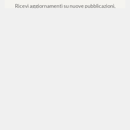
Ricevi aggiornamenti su nuove pubblicazioni,
eventi e percorsi editoriali.
Iscriviti
© Fraternità di Comunione e Liberazione - CF