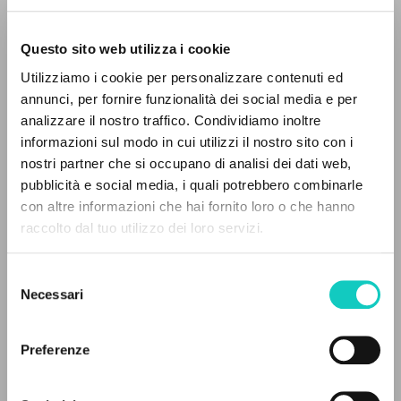
Questo sito web utilizza i cookie
Utilizziamo i cookie per personalizzare contenuti ed
annunci, per fornire funzionalità dei social media e per
analizzare il nostro traffico. Condividiamo inoltre
informazioni sul modo in cui utilizzi il nostro sito con i
nostri partner che si occupano di analisi dei dati web,
Amicone Luigi
Intervista
pubblicità e social media, i quali potrebbero combinarle
Cabello Belén
Traduttore
IL PROGETTO
con altre informazioni che hai fornito loro o che hanno
Giussani Carmen
Traduttore
raccolto dal tuo utilizzo dei loro servizi.
Il portale raccoglie e rende accessibili gli scritti
Giussani Luigi
Autore
di Luigi Giussani: quasi 5000 voci bibliografiche,
Selezione
testi integrali in 5 lingue e percorsi tematici
Spagnolo
Necessari
del
Litterae Communionis-Huellas
dedicati.
consenso
1997
Pagine: 4
Preferenze
NAVIGA