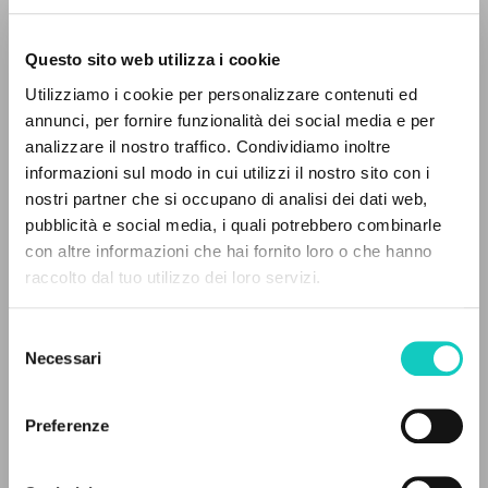
Questo sito web utilizza i cookie
Amicone Luigi
Intervista
Utilizziamo i cookie per personalizzare contenuti ed
Giussani Luigi
Autore
annunci, per fornire funzionalità dei social media e per
analizzare il nostro traffico. Condividiamo inoltre
Tedesco
informazioni sul modo in cui utilizzi il nostro sito con i
30 Tage
nostri partner che si occupano di analisi dei dati web,
1997
Pagine: 1
pubblicità e social media, i quali potrebbero combinarle
IL PROGETTO
con altre informazioni che hai fornito loro o che hanno
raccolto dal tuo utilizzo dei loro servizi.
Il portale raccoglie e rende accessibili gli scritti
di Luigi Giussani: quasi 5000 voci bibliografiche,
ULTIMO AGGIORNAMENTO
Selezione
09/07/2021
testi integrali in 5 lingue e percorsi tematici
Necessari
del
dedicati.
consenso
Preferenze
LEGGI IL FULL TEXT NELL'EDIZIONE
NAVIGA
DISPONIBILE