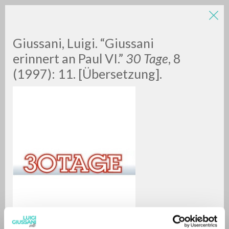
Giussani, Luigi. “Giussani
erinnert an Paul VI.”
30 Tage
, 8
(1997): 11. [Übersetzung].
RICERCA AVANZATA »
A
Z
0
DOCUMENTI TROVATI
RISULTATI SUCCESSIVI