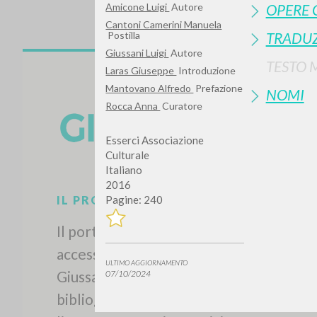
Amicone Luigi
Autore
OPERE 
Cantoni Camerini Manuela
Postilla
TRADUZ
Giussani Luigi
Autore
TESTO 
Laras Giuseppe
Introduzione
Mantovano Alfredo
Prefazione
NOMI
Rocca Anna
Curatore
Esserci Associazione
Culturale
Italiano
2016
Pagine: 240
ULTIMO AGGIORNAMENTO
IL PROGETTO
07/10/2024
Il portale raccoglie e rende