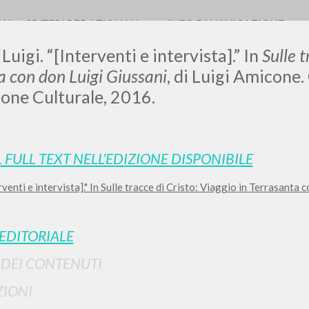
RIA
CRITERI REDAZIONALI
INFO DI NAVIGAZIONE
Luigi. “[Interventi e intervista].” In
Sulle t
a con don Luigi Giussani
, di Luigi Amicone.
one Culturale, 2016.
L FULL TEXT NELL'EDIZIONE DISPONIBILE
RICERCA AVANZATA
i risultati ancora più precisi? Utilizza la
rventi e intervista]." In Sulle tracce di Cristo: Viaggio in Terrasanta 
0
DOCUMENTI TROVATI
 EDITORIALE
Visualizza dettagli per tipologia
I DEI CONTENUTI
LINGUA
AUTORE
ANNO
IONI