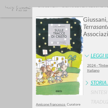
BIOGRAFIA
BIBLIOGRAFIA SECONDA
Giussani, 
Terrasant
Associazi
LEGGI I
Vuo
2024 - "[Inte
Italiano
STORIA
SINTES
TIPOLOGIA OPERA
TRADUZ
Amicone Francesco
Curatore