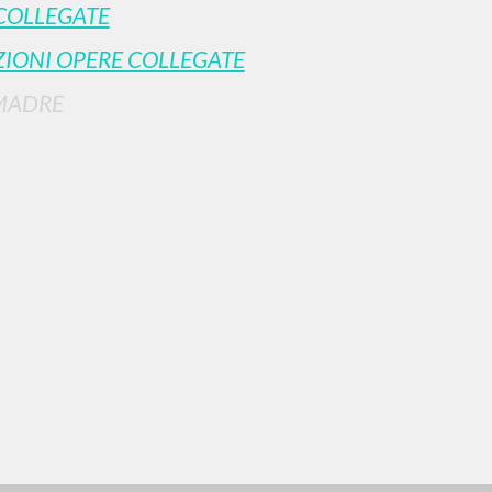
COLLEGATE
IONI OPERE COLLEGATE
MADRE
RISULTATI SUCCESSIVI
NAVIGA
LINGUA
Ricerca avanzata »
Italiano
Il PerCorso
Inglese