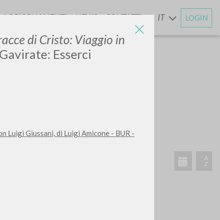
AGGIORNAMENTI
NEWS
CONTATTI
IT
LOGIN
E
racce di Cristo: Viaggio in
 Gavirate: Esserci
CERCA
Frase esatta
 »
con Luigi Giussani, di Luigi Amicone - BUR -
ATTIVITÀ RECENTI
A
Z