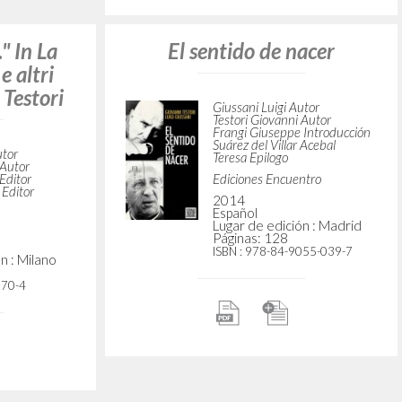
Birth
“[Contributi].” In Il senso
della nascita: Colloquio con
don Luigi Giussani, di
utor
Giovanni Testori
 Autor
 Introducción
 Douglas
Giussani Luigi Autor
Testori Giovanni Autor
BUR
n : Seattle,
2023
Italiano
Lugar de edición : Milano
982-105-1
Páginas: 128
ISBN
: 9788817063104