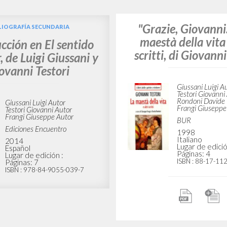
The Meaning of 
LIOGRAFÍA SECUNDARIA
oduction to The
 of Birth, by Luigi
Giussani Luigi A
Testori Giovanni
ani and Giovanni
Frangi Giuseppe
Testori
Williams Rowan
Introducción
Slant Books
2021
iussani Luigi Autor
Inglés
estori Giovanni Autor
Lugar de edició
rangi Giuseppe Autor
Wa
Páginas: 106
lant Books
ISBN
: 978-1-63
021
nglés
ugar de edición : Seattle, Wa
áginas: 6
SBN
: 978-1-63982-105-1