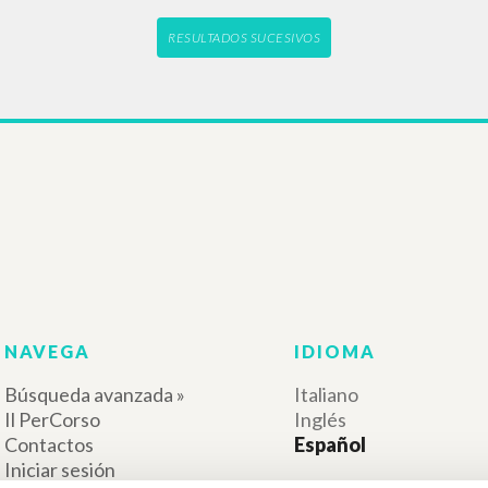
"Grazie, Giovanni.
LIOGRAFÍA SECUNDARIA
maestà della vita 
cción en El sentido
scritti, di Giovanni
, de Luigi Giussani y
ovanni Testori
Giussani Luigi A
Testori Giovanni
Rondoni Davide 
Giussani Luigi Autor
Frangi Giuseppe
Testori Giovanni Autor
Frangi Giuseppe Autor
BUR
Ediciones Encuentro
1998
Italiano
2014
Lugar de edició
Español
Páginas: 4
Lugar de edición :
ISBN
: 88-17-11
Páginas: 7
ISBN
: 978-84-9055-039-7
RESULTADOS SUCESIVOS