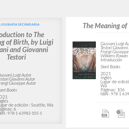
BÚSQUEDA AVANZ
s resultados aún más precisos? Utilizar el
7
DOCUMENTOS ENCONTRADOS
Ver detalles por tipo
IDIOMA
AUTOR
AÑO
ACTI