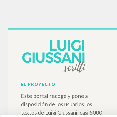
BIB
Introdu
de nacer
Gi