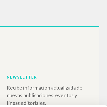
" In La
El sentido de nacer
e altri
 Testori
Giussani Luigi Autor
Testori Giovanni Autor
Frangi Giuseppe Introducción
Suárez del Villar Acebal
utor
Teresa Epilogo
 Autor
Editor
Ediciones Encuentro
 Editor
2014
Español
Lugar de edición : Madrid
Páginas: 128
ISBN
: 978-84-9055-039-7
n : Milano
270-4