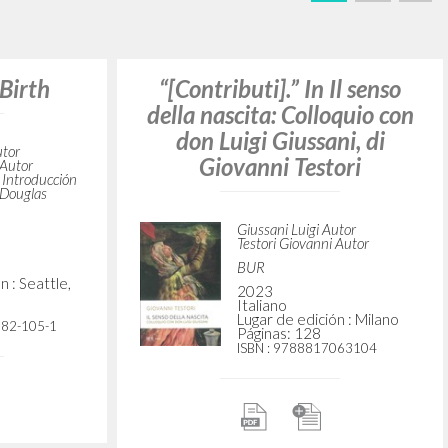
BUSCA
Frase exacta
ADA »
VIDADES RECIENTES
A
Z