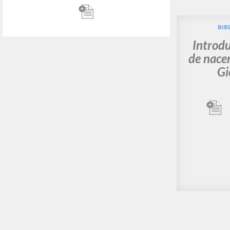
"Il senso della nascita:
BIB
colloquio con Don Luigi
Intr
Giussani." In La maestà della
Meaning
vita e altri scritti, di
Giuss
Giovanni Testori
Giussani Luigi Autor
G
Testori Giovanni Autor
T
Rondoni Davide Editor
F
Frangi Giuseppe Editor
S
BUR
2
1998
I
Italiano
L
Lugar de edición : Milano
P
Páginas: 65
I
ISBN
: 88-17-11270-4