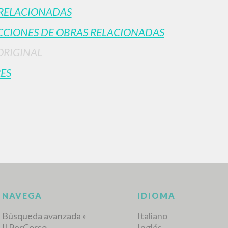
RELACIONADAS
CIONES DE OBRAS RELACIONADAS
ORIGINAL
ES
BÚSQUEDA AVANZ
s resultados aún más precisos? Utilizar el
0
DOCUMENTOS ENCONTRADOS
Ver detalles por tipo
IDIOMA
AUTOR
AÑO
ACTI