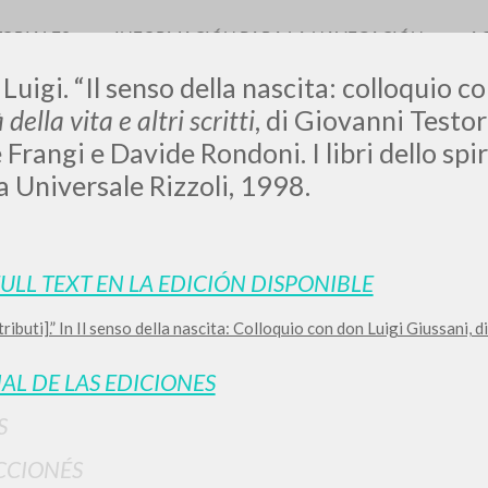
TORIALES
INFORMACIÓN PARA LA NAVEGACIÓN
A
 Luigi. “Il senso della nascita: colloquio c
ella vita e altri scritti
, di Giovanni Testor
Frangi e Davide Rondoni. I libri dello spir
a Universale Rizzoli, 1998.
LUIGI
SSANI
FULL TEXT EN LA EDICIÓN DISPONIBLE
ributi].” In Il senso della nascita: Colloquio con don Luigi Giussani, d
scritti
IAL DE LAS EDICIONES
S
CCIONÉS