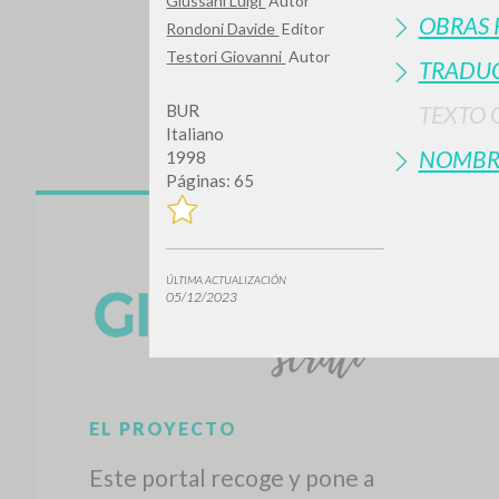
Giussani Luigi
Autor
OBRAS 
Rondoni Davide
Editor
Testori Giovanni
Autor
TRADUC
BUR
TEXTO 
Italiano
NOMBR
1998
Páginas: 65
¿Quiere
ÚLTIMA ACTUALIZACIÓN
05/12/2023
TIPOLOGÍA