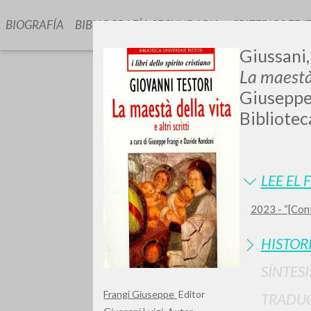
BIOGRAFÍA
BIBLIOGRAFÍA SECUNDARIA
CRITERIOS EDI
Giussani,
La maestà d
Giuseppe 
Bibliotec
GIU
LEE EL 
2023 - “[Cont
HISTOR
SÍNTESI
Frangi Giuseppe
Editor
TRADU