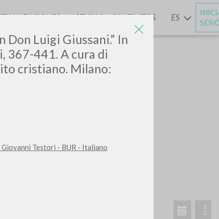
INIC
CTUALIZACIONES
NOTICIAS
CONTACTOS
ES
Y
SESI
on Don Luigi Giussani.”
In
i, 367-441. A cura di
ito cristiano. Milano:
i Giovanni Testori - BUR - Italiano