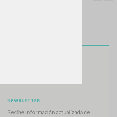
BUSCA
Frase exacta
ADA »
VIDADES RECIENTES
A
Z