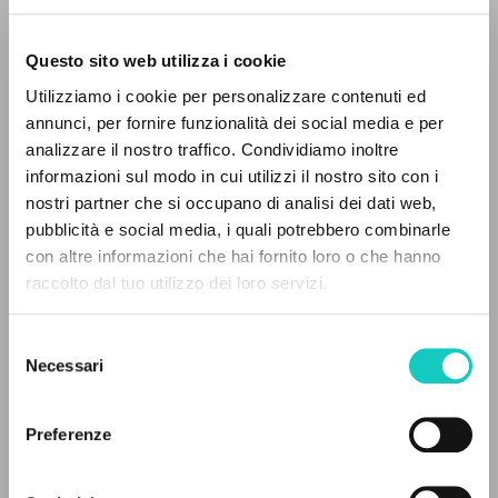
Questo sito web utilizza i cookie
BÚSQUEDA AVANZADA »
Utilizziamo i cookie per personalizzare contenuti ed
A
Z
annunci, per fornire funzionalità dei social media e per
analizzare il nostro traffico. Condividiamo inoltre
0
DOCUMENTOS ENCONTRADOS
informazioni sul modo in cui utilizzi il nostro sito con i
nostri partner che si occupano di analisi dei dati web,
pubblicità e social media, i quali potrebbero combinarle
con altre informazioni che hai fornito loro o che hanno
raccolto dal tuo utilizzo dei loro servizi.
RESULTADOS SUCESIVOS
Frangi Giuseppe
Editor
Selezione
Giussani Luigi
Autor
Necessari
del
Rondoni Davide
Editor
consenso
Testori Giovanni
Autor
Preferenze
BUR
Italiano