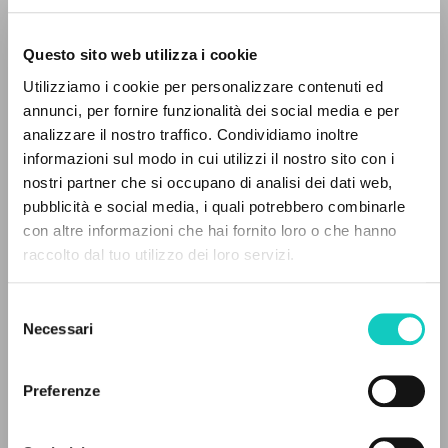
Questo sito web utilizza i cookie
BÚSQUEDA AVANZADA »
Utilizziamo i cookie per personalizzare contenuti ed
A
Z
annunci, per fornire funzionalità dei social media e per
analizzare il nostro traffico. Condividiamo inoltre
0
DOCUMENTOS ENCONTRADOS
informazioni sul modo in cui utilizzi il nostro sito con i
nostri partner che si occupano di analisi dei dati web,
pubblicità e social media, i quali potrebbero combinarle
con altre informazioni che hai fornito loro o che hanno
Frangi Giuseppe
Corolario
raccolto dal tuo utilizzo dei loro servizi.
RESULTADOS SUCESIVOS
Giussani Luigi
Autor
Rondoni Davide
Premisa
Selezione
Testori Giovanni
Autor
Necessari
del
consenso
BUR
Italiano
Preferenze
2023
Páginas: 128