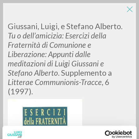
Giussani, Luigi, e Stefano Alberto.
Tu o dell’amicizia: Esercizi della
Fraternità di Comunione e
Liberazione: Appunti dalle
meditazioni di Luigi Giussani e
Stefano Alberto
. Supplemento a
ADVANCED SEARCH »
Litterae Communionis-Tracce
, 6
A
Z
(1997).
0
RESULTS FOUND
MORE RESULTS