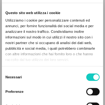
Questo sito web utilizza i cookie
Utilizziamo i cookie per personalizzare contenuti ed
annunci, per fornire funzionalità dei social media e per
analizzare il nostro traffico. Condividiamo inoltre
informazioni sul modo in cui utilizzi il nostro sito con i
nostri partner che si occupano di analisi dei dati web,
pubblicità e social media, i quali potrebbero combinarle
THE PROJECT
con altre informazioni che hai fornito loro o che hanno
raccolto dal tuo utilizzo dei loro servizi.
The portal collects and gives access to the
Alberto Stefano
Author
writings of Luigi Giussani: nearly 5,000
Giussani Luigi
Author
Selezione
bibliographic references, full texts in 5
Necessari
González Fernández Fidel
Homily
del
languages, and dedicated thematic sections.
Stafford James Francis
Homily
consenso
Preferenze
Cooperativa Editoriale Nuovo Mondo
BROWSE
Italian
Litterae Communionis-Tracce