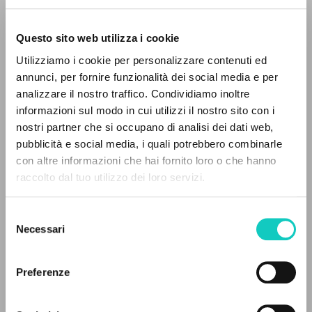
Questo sito web utilizza i cookie
Giussani Luigi
Author
Utilizziamo i cookie per personalizzare contenuti ed
annunci, per fornire funzionalità dei social media e per
Italian
analizzare il nostro traffico. Condividiamo inoltre
Il Giornale
1998
informazioni sul modo in cui utilizzi il nostro sito con i
Pages: 1
nostri partner che si occupano di analisi dei dati web,
pubblicità e social media, i quali potrebbero combinarle
con altre informazioni che hai fornito loro o che hanno
raccolto dal tuo utilizzo dei loro servizi.
LATEST UPDATE
ADVANCED SEARCH »
21/09/2020
Selezione
A
Z
Necessari
del
consenso
0
RESULTS FOUND
FULL TEXT
Preferenze
EDITORIAL HISTORY