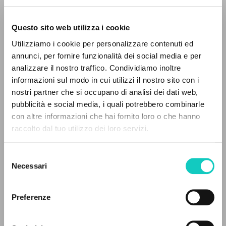
Questo sito web utilizza i cookie
ADVANCED SEARCH »
Utilizziamo i cookie per personalizzare contenuti ed
Giussani Luigi
Author
A
Z
annunci, per fornire funzionalità dei social media e per
analizzare il nostro traffico. Condividiamo inoltre
Italian
0
RESULTS FOUND
informazioni sul modo in cui utilizzi il nostro sito con i
Litterae Communionis-Tracce
1999
nostri partner che si occupano di analisi dei dati web,
Pages: 1
pubblicità e social media, i quali potrebbero combinarle
con altre informazioni che hai fornito loro o che hanno
raccolto dal tuo utilizzo dei loro servizi.
MORE RESULTS
LATEST UPDATE
07/05/2020
Selezione
Necessari
del
consenso
Preferenze
READ THE FULL TEXT OF THE AVAILABLE
EDITION