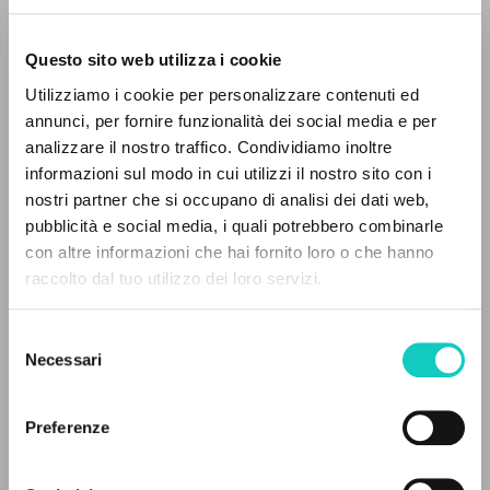
Questo sito web utilizza i cookie
Utilizziamo i cookie per personalizzare contenuti ed
annunci, per fornire funzionalità dei social media e per
analizzare il nostro traffico. Condividiamo inoltre
informazioni sul modo in cui utilizzi il nostro sito con i
nostri partner che si occupano di analisi dei dati web,
pubblicità e social media, i quali potrebbero combinarle
Giussani Luigi
Autore
IL PROGETTO
con altre informazioni che hai fornito loro o che hanno
raccolto dal tuo utilizzo dei loro servizi.
Cooperativa Editoriale Nuovo Mondo
Il portale raccoglie e rende accessibili gli scritti
Italiano
di Luigi Giussani: quasi 5000 voci bibliografiche,
2004
Selezione
testi integrali in 5 lingue e percorsi tematici
Pagine: 4
Necessari
del
dedicati.
consenso
Preferenze
ULTIMO AGGIORNAMENTO
NAVIGA
22/10/2025