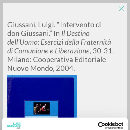
Giussani, Luigi. “Intervento di
don Giussani.” In
Il
Destino
dell’Uomo: Esercizi della Fraternità
di Comunione e Liberazione
, 30-31.
Milano: Cooperativa Editoriale
Nuovo Mondo, 2004.
RICERCA AVANZATA »
A
Z
0
DOCUMENTI TROVATI
RISULTATI SUCCESSIVI