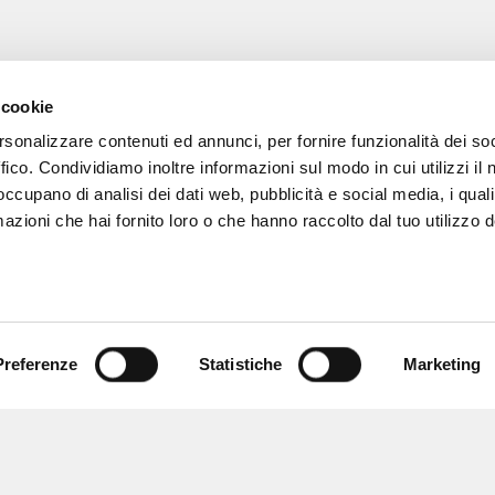
RISULTATI SUCCESSIVI
 cookie
rsonalizzare contenuti ed annunci, per fornire funzionalità dei so
ffico. Condividiamo inoltre informazioni sul modo in cui utilizzi il 
 occupano di analisi dei dati web, pubblicità e social media, i qual
azioni che hai fornito loro o che hanno raccolto dal tuo utilizzo d
Preferenze
Statistiche
Marketing
NAVIGA
LINGUA
Ricerca avanzata »
Italiano
Il PerCorso
Inglese
Contatti
Spagnolo