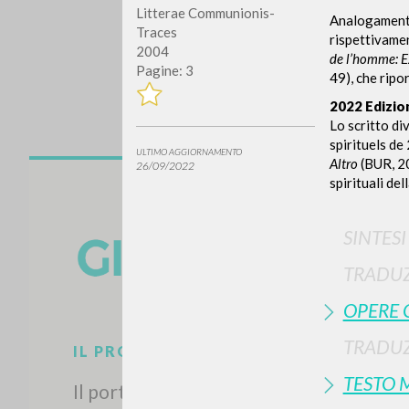
Litterae Communionis-
Analogamente 
Traces
rispettivamen
2004
de l’homme: E
Pagine: 3
49), che ripo
2022 Edizio
Lo scritto di
spirituels de
ULTIMO AGGIORNAMENTO
Altro
(BUR, 20
26/09/2022
spirituali del
Vuo
SINTES
TRADUZ
TIPOLOGIA OPERA
OPERE 
TRADUZ
TESTO 