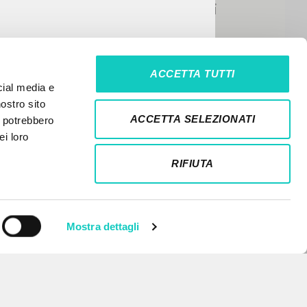
ACCETTA TUTTI
cial media e
nostro sito
ACCETTA SELEZIONATI
i potrebbero
ei loro
RIFIUTA
Mostra dettagli
NEWSLETTER
Ricevi aggiornamenti su nuove
pubblicazioni, eventi e percorsi
editoriali.