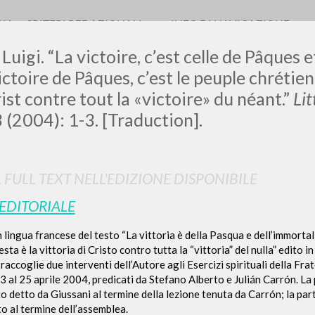
RIA
CRITERI REDAZIONALI
INFO DI NAVIGAZIONE
Luigi. “La victoire, c’est celle de Pâques e
victoire de Pâques, c’est le peuple chrétien
ist contre tout la «victoire» du néant.”
Li
3 (2004): 1-3. [Traduction].
LUIGI
SSANI
L FULL TEXT NELL'EDIZIONE DISPONIBILE
 EDITORIALE
scritti
 lingua francese del testo “La vittoria è della Pasqua e dell’immortalit
sta è la vittoria di Cristo contro tutta la “vittoria” del nulla” edito i
o raccoglie due interventi dell’Autore agli Esercizi spirituali della Fr
23 al 25 aprile 2004, predicati da Stefano Alberto e Julián Carrón. La
o detto da Giussani al termine della lezione tenuta da Carrón; la part
to al termine dell’assemblea.