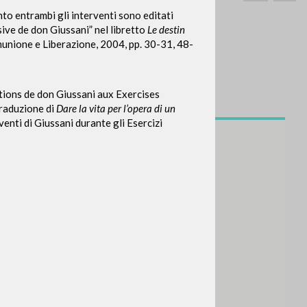
nto entrambi gli interventi sono editati
sive de don Giussani” nel libretto
Le destin
unione e Liberazione, 2004, pp. 30-31, 48-
tions de don Giussani aux Exercises
CERCA
Frase esatta
traduzione di
Dare la vita per l’opera di un
venti di Giussani durante gli Esercizi
 »
ATTIVITÀ RECENTI
A
Z