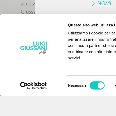
NOMI
Questo sito web utilizza i
Utilizziamo i cookie per pe
per analizzare il nostro tra
con i nostri partner che si
combinarle con altre inform
servizi.
Selezione
Necessari
IL PROGETTO
del
consenso
Il portale raccoglie e rende
accessibili gli scritti di Luigi
Giussani: quasi 5000 voci