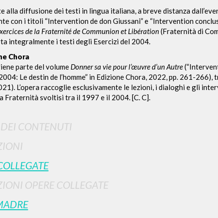
alla diffusione dei testi in lingua italiana, a breve distanza dall’eve
te con i titoli “Intervention de don Giussani” e “Intervention conclu
xercices de la Fraternité de Communion et Libération
(Fraternità di Com
rta integralmente i testi degli Esercizi del 2004.
ne Chora
viene parte del volume
Donner sa vie pour l’œuvre d’un Autre
(“Interven
 2004: Le destin de l’homme” in Edizione Chora, 2022, pp. 261-266), 
21). L’opera raccoglie esclusivamente le lezioni, i dialoghi e gli inter
RICERCA AVANZATA
la Fraternità svoltisi tra il 1997 e il 2004. [C. C].
i risultati ancora più precisi? Utilizza la
0
DOCUMENTI TROVATI
I DEI CONTENUTI
IONI
Visualizza dettagli per tipologia
COLLEGATE
LINGUA
AUTORE
ANNO
IONI OPERE COLLEGATE
MADRE