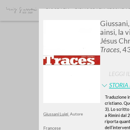
BIOGRAFIA
BIBLIOGRAFIA SECONDA
Giussani, 
ainsi, la 
Jésus Chr
Traces
, 4
GIU
LEGGI I
STORIA
Traduzione in
cristiano. Que
3). Lo scritt
Giussani Luigi
Autore
a Rimini dal 
riporta quant
dell’interven
Francese