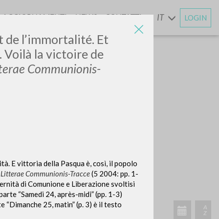
AGGIORNAMENTI
NEWS
CONTATTI
IT
LOGIN
E
t de l’immortalité. Et
. Voilà la victoire de
tterae Communionis-
à. E vittoria della Pasqua è, così, il popolo
n
Litterae Communionis-Tracce
(5 2004: pp. 1-
aternità di Comunione e Liberazione svoltisi
 parte “Samedi 24, après-midi” (pp. 1-3)
e “Dimanche 25, matin” (p. 3) è il testo