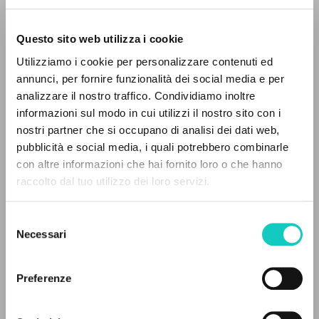
Questo sito web utilizza i cookie
RICERCA AVANZATA »
Utilizziamo i cookie per personalizzare contenuti ed
A
Giussani Luigi
Autore
Z
annunci, per fornire funzionalità dei social media e per
analizzare il nostro traffico. Condividiamo inoltre
0
DOCUMENTI TROVATI
Italiano
informazioni sul modo in cui utilizzi il nostro sito con i
30 Giorni
nostri partner che si occupano di analisi dei dati web,
2001
pubblicità e social media, i quali potrebbero combinarle
Pagine: 2
con altre informazioni che hai fornito loro o che hanno
raccolto dal tuo utilizzo dei loro servizi.
RISULTATI SUCCESSIVI
ULTIMO AGGIORNAMENTO
Selezione
25/08/2022
Necessari
del
consenso
Preferenze
LEGGI IL FULL TEXT NELL'EDIZIONE
DISPONIBILE