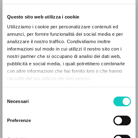
Questo sito web utilizza i cookie
RICERCA AVANZATA »
Utilizziamo i cookie per personalizzare contenuti ed
A
Z
annunci, per fornire funzionalità dei social media e per
analizzare il nostro traffico. Condividiamo inoltre
0
DOCUMENTI TROVATI
informazioni sul modo in cui utilizzi il nostro sito con i
Giussani Luigi
Autore
nostri partner che si occupano di analisi dei dati web,
pubblicità e social media, i quali potrebbero combinarle
Russo
con altre informazioni che hai fornito loro o che hanno
Litterae Communionis-Sled
raccolto dal tuo utilizzo dei loro servizi.
2001
RISULTATI SUCCESSIVI
Pagine: 4
Selezione
Necessari
del
consenso
ULTIMO AGGIORNAMENTO
03/10/2022
Preferenze