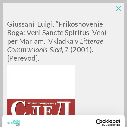
LUIGI
Giussani, Luigi. “Prikosnovenie
Boga: Veni Sancte Spiritus. Veni
per Mariam.” Vkladka v
Litterae
GIUSSANI
Communionis-Sled
, 7 (2001).
[Perevod].
scritti