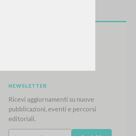
CERCA
Frase esatta
 »
ATTIVITÀ RECENTI
A
Z