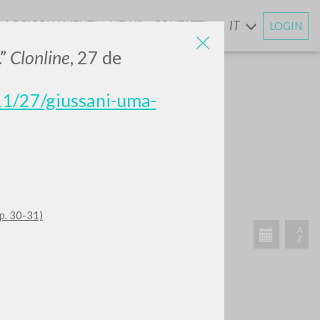
AGGIORNAMENTI
NEWS
CONTATTI
IT
LOGIN
E
.”
Clonline
, 27 de
1/27/giussani-uma-
p. 30-31)