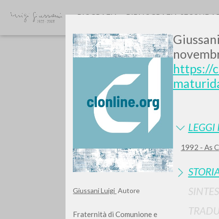
BIOGRAFIA
BIBLIOGRAFIA SECONDA
Giussani
novembr
https:/
maturid
GIU
LEGGI 
1992 - As C
STORIA
SINTES
Giussani Luigi
Autore
TRADU
Fraternità di Comunione e