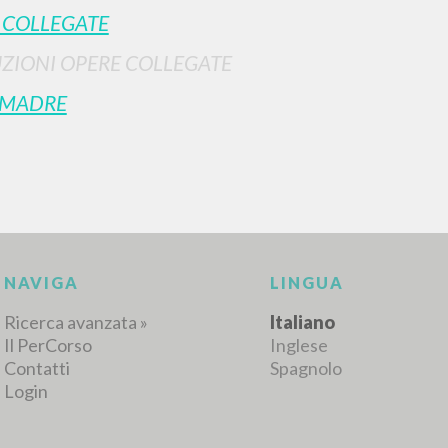
 COLLEGATE
ZIONI OPERE COLLEGATE
 MADRE
RICERCA AVANZATA
i risultati ancora più precisi? Utilizza la
0
DOCUMENTI TROVATI
Visualizza dettagli per tipologia
LINGUA
AUTORE
ANNO