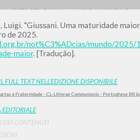
RIA
CRITERI REDAZIONALI
INFO DI NAVIGAZIONE
, Luigi. “Giussani. Uma maturidade maior
o de 2025.
/cl.org.br/not%C3%ADcias/mundo/2025/1
ade-maior
. [Tradução].
LUIGI
SSANI
IL FULL TEXT NELL'EDIZIONE DISPONIBILE
artas à Fraternidade - CL-Litterae Communionis - Portoghese BR (p
scritti
 EDITORIALE
I DEI CONTENUTI
ZIONI