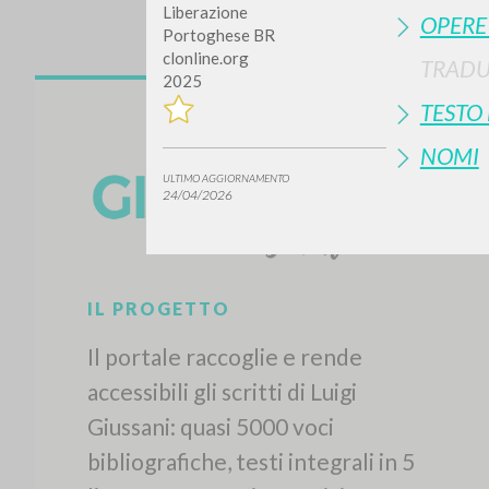
Liberazione
OPERE
Portoghese BR
clonline.org
TRADU
2025
TESTO
NOMI
ULTIMO AGGIORNAMENTO
24/04/2026
Vuo
TIPOLOGIA OPERA