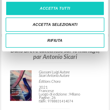
Pagine: 4
ISBN
: 9788831414074
ACCETTA TUTTI
ACCETTA SELEZIONATI
RIFIUTA
“Entretien avec Mgr Luigi Giussani”.
Dans Brève catéchèse sur le mariage,
par Antonio Sicari
Giussani Luigi Autore
Sicari Antonio Autore
Éditions Chora
2021
Francese
Luogo di edizione : Milano
Pagine: 26
ISBN
: 9788831414074