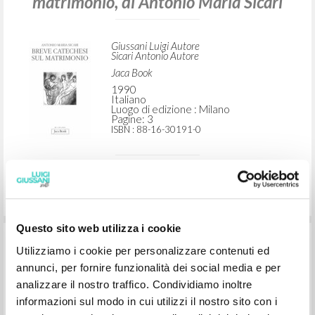
matrimonio, di Antonio Maria Sicari
Giussani Luigi Autore
Sicari Antonio Autore
Jaca Book
1990
Italiano
Luogo di edizione : Milano
Pagine: 3
ISBN
: 88-16-30191-0
Questo sito web utilizza i cookie
Prefazione a Breve catechesi sul
Utilizziamo i cookie per personalizzare contenuti ed
matrimonio, di Antonio Maria Sicari
annunci, per fornire funzionalità dei social media e per
analizzare il nostro traffico. Condividiamo inoltre
informazioni sul modo in cui utilizzi il nostro sito con i
Giussani Luigi Autore