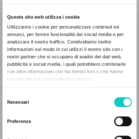
Questo sito web utilizza i cookie
Utilizziamo i cookie per personalizzare contenuti ed
annunci, per fornire funzionalità dei social media e per
IL PROGETTO
analizzare il nostro traffico. Condividiamo inoltre
informazioni sul modo in cui utilizzi il nostro sito con i
Il portale raccoglie e rende accessibili gli scritti
nostri partner che si occupano di analisi dei dati web,
di Luigi Giussani: quasi 5000 voci bibliografiche,
pubblicità e social media, i quali potrebbero combinarle
testi integrali in 5 lingue e percorsi tematici
Giussani Luigi
Autore
con altre informazioni che hai fornito loro o che hanno
dedicati.
Sicari Antonio
Autore
raccolto dal tuo utilizzo dei loro servizi.
Jaca Book
Selezione
NAVIGA
Italiano
Necessari
del
1990
consenso
Ricerca avanzata »
Pagine: 19
Il PerCorso
Preferenze
Contatti
Login