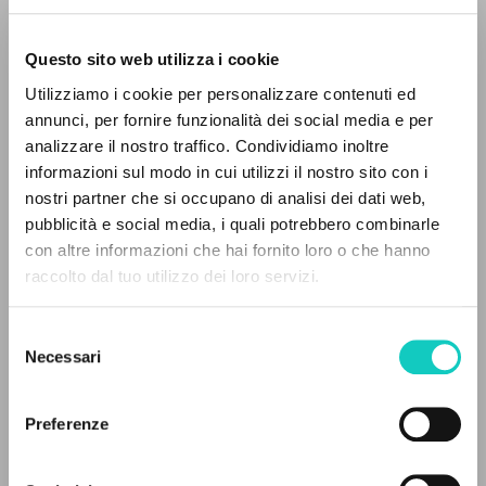
Questo sito web utilizza i cookie
RICERCA AVANZATA »
Utilizziamo i cookie per personalizzare contenuti ed
A
Z
annunci, per fornire funzionalità dei social media e per
analizzare il nostro traffico. Condividiamo inoltre
0
DOCUMENTI TROVATI
informazioni sul modo in cui utilizzi il nostro sito con i
nostri partner che si occupano di analisi dei dati web,
Giussani Luigi
Autore
pubblicità e social media, i quali potrebbero combinarle
Sicari Antonio
Autore
con altre informazioni che hai fornito loro o che hanno
raccolto dal tuo utilizzo dei loro servizi.
RISULTATI SUCCESSIVI
Jaca Book
Italiano
2024
Selezione
Pagine: 19
Necessari
del
consenso
Preferenze
ULTIMO AGGIORNAMENTO
08/04/2025