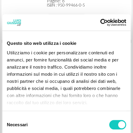
Pagine: 6
ISBN
: 950-99466-0-5
Questo sito web utilizza i cookie
“Pasión por el hombre: he aquí el motor
Utilizziamo i cookie per personalizzare contenuti ed
de una democracia viva.” En Una
annunci, per fornire funzionalità dei social media e per
experiencia que se hace escuela: Curso
analizzare il nostro traffico. Condividiamo inoltre
de doctrina social de la Iglesia, de Luigi
informazioni sul modo in cui utilizzi il nostro sito con i
Giussani, Filippo Santoro, Rocco
nostri partner che si occupano di analisi dei dati web,
pubblicità e social media, i quali potrebbero combinarle
Buttiglione, Pedro Morandé, Marco
con altre informazioni che hai fornito loro o che hanno
Martini y Fernando Bastos de Avila
raccolto dal tuo utilizzo dei loro servizi.
Giussani Luigi Autore
Selezione
Buttiglione Rocco Autore
Necessari
Santoro Filippo Autore
del
Morandé Pedro Autore
consenso