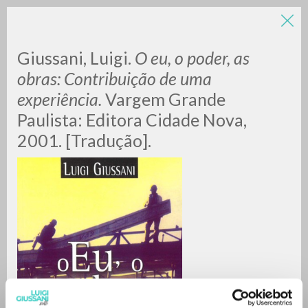
Giussani, Luigi.
O eu, o poder, as
obras: Contribuição de uma
experiência.
Vargem Grande
Paulista:
Editora Cidade Nova,
2001. [Tradução].
RICERCA AVANZATA »
A
Z
0
DOCUMENTI TROVATI
RISULTATI SUCCESSIVI