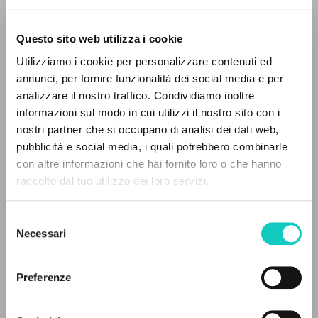
Questo sito web utilizza i cookie
Utilizziamo i cookie per personalizzare contenuti ed
annunci, per fornire funzionalità dei social media e per
analizzare il nostro traffico. Condividiamo inoltre
informazioni sul modo in cui utilizzi il nostro sito con i
nostri partner che si occupano di analisi dei dati web,
Giussani Luigi
Autore
pubblicità e social media, i quali potrebbero combinarle
Oliveira Neófita
Traduttore
IL PROGETTO
con altre informazioni che hai fornito loro o che hanno
Resi Virgilio
Traduttore
raccolto dal tuo utilizzo dei loro servizi.
Santoro Filippo
Prefazione
Il portale raccoglie e rende accessibili gli scritti
di Luigi Giussani: quasi 5000 voci bibliografiche,
Editora Cidade Nova
Selezione
testi integrali in 5 lingue e percorsi tematici
Portoghese BR
Necessari
del
dedicati.
2001
consenso
Pagine: 288
Preferenze
NAVIGA