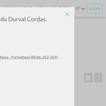
AGGIORNAMENTI
NEWS
CONTATTI
IT
LOGIN
E
o du Durval Cordas.
CERCA
Frase esatta
e Nova - Portoghese BR (pp. 262-264)
 »
ATTIVITÀ RECENTI
A
Z