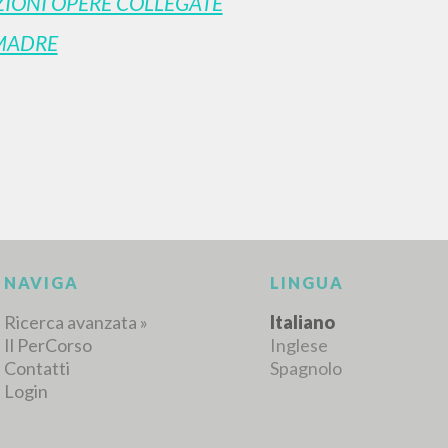
IONI OPERE COLLEGATE
MADRE
RISULTATI SUCCESSIVI
NAVIGA
LINGUA
Ricerca avanzata »
Italiano
Il PerCorso
Inglese