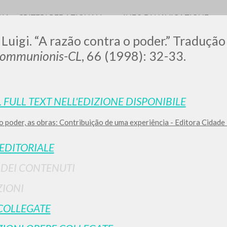
RIA
CRITERI REDAZIONALI
INFO DI NAVIGAZIONE
 Luigi. “A razão contra o poder.” Traduçã
Communionis-CL
, 66 (1998): 32-33.
L FULL TEXT NELL'EDIZIONE DISPONIBILE
 o poder, as obras: Contribuição de uma experiência - Editora Cidad
RICERCA AVANZATA
i risultati ancora più precisi? Utilizza la
 EDITORIALE
0
DOCUMENTI TROVATI
I DEI CONTENUTI
Visualizza dettagli per tipologia
IONI
LINGUA
AUTORE
ANNO
COLLEGATE