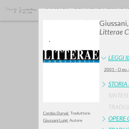
BIOGRAFIA
BIBLIOGRAFIA SECONDA
Giussani,
Litterae 
LEGGI I
2001 - O eu,
Vuo
STORIA
SINTES
TRADUZ
TIPOLOGIA OPERA
Cordas Durval
Traduttore
OPERE 
Giussani Luigi
Autore