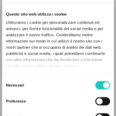
Questo sito web utilizza i cookie
Utilizziamo i cookie per personalizzare contenuti ed
Giussani Luigi
Autore
annunci, per fornire funzionalità dei social media e per
IL PROGETTO
analizzare il nostro traffico. Condividiamo inoltre
Lituano
informazioni sul modo in cui utilizzi il nostro sito con i
Sandora
Il portale raccoglie e rende accessibili gli scritti
nostri partner che si occupano di analisi dei dati web,
1999
di Luigi Giussani: quasi 5000 voci bibliografiche,
pubblicità e social media, i quali potrebbero combinarle
Pagine: 1
testi integrali in 5 lingue e percorsi tematici
con altre informazioni che hai fornito loro o che hanno
dedicati.
raccolto dal tuo utilizzo dei loro servizi.
ULTIMO AGGIORNAMENTO
Selezione
30/03/2020
NAVIGA
Necessari
del
consenso
Ricerca avanzata »
Il PerCorso
Preferenze
Contatti
LEGGI IL FULL TEXT NELL'EDIZIONE
Login
DISPONIBILE