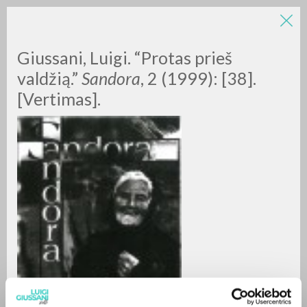
Giussani, Luigi. “Protas prieš
valdžią.”
Sandora
,
2 (1999): [38].
[Vertimas].
A
Z
0
DOCUMENTI TROVATI
RISULTATI SUCCESSIVI