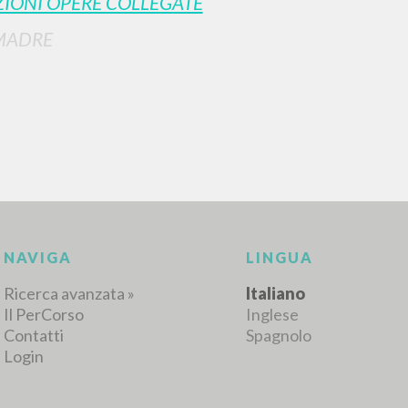
IONI OPERE COLLEGATE
MADRE
RISULTATI SUCCESSIVI
NAVIGA
LINGUA
Ricerca avanzata »
Italiano
Il PerCorso
Inglese