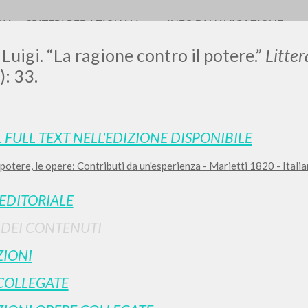
RIA
CRITERI REDAZIONALI
INFO DI NAVIGAZIONE
 Luigi. “La ragione contro il potere.”
Litte
: 33.
L FULL TEXT NELL'EDIZIONE DISPONIBILE
il potere, le opere: Contributi da un'esperienza - Marietti 1820 - Ital
RICERCA AVANZATA
i risultati ancora più precisi? Utilizza la
 EDITORIALE
0
DOCUMENTI TROVATI
I DEI CONTENUTI
Visualizza dettagli per tipologia
IONI
LINGUA
AUTORE
ANNO
COLLEGATE