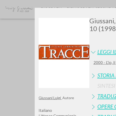
BIOGRAFIA
BIBLIOGRAFIA SECONDA
Giussani,
10 (1998)
LEGGI I
2000 - L'io, 
Vuo
STORIA
SINTES
TRADUZ
Giussani Luigi
Autore
TIPOLOGIA OPERA
OPERE 
Italiano
Litterae Communionis-