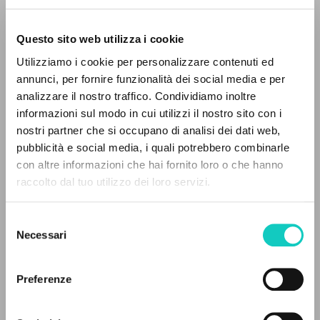
Questo sito web utilizza i cookie
Utilizziamo i cookie per personalizzare contenuti ed
annunci, per fornire funzionalità dei social media e per
analizzare il nostro traffico. Condividiamo inoltre
informazioni sul modo in cui utilizzi il nostro sito con i
nostri partner che si occupano di analisi dei dati web,
pubblicità e social media, i quali potrebbero combinarle
IL PROGETTO
con altre informazioni che hai fornito loro o che hanno
raccolto dal tuo utilizzo dei loro servizi.
Il portale raccoglie e rende accessibili gli scritti
di Luigi Giussani: quasi 5000 voci bibliografiche,
Selezione
testi integrali in 5 lingue e percorsi tematici
Necessari
del
dedicati.
consenso
Bastos de Avila Fernando
Autore
Preferenze
Buttiglione Rocco
Autore
NAVIGA
Giussani Luigi
Autore
Martini Marco
Autore