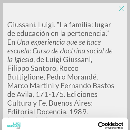
Giussani, Luigi. “La familia: lugar
de educación en la pertenencia.”
En
Una experiencia que se hace
escuela: Curso de doctrina social de
la Iglesia
, de Luigi Giussani,
Filippo Santoro, Rocco
RICERCA AVANZATA »
Buttiglione, Pedro Morandé,
A
Z
Marco Martini y Fernando Bastos
de Avila, 171-175. Ediciones
0
DOCUMENTI TROVATI
Cultura y Fe. Buenos Aires:
Editorial Docencia, 1989.
[Traducción].
RISULTATI SUCCESSIVI