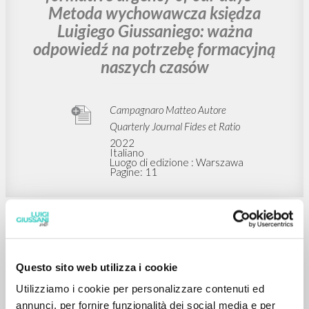
all’urgenza formativa dei nostri giorni
= Don Luigi Giussani’s educational
method: valid response to the
formative urgency of our days =
Metoda wychowawcza księdza
Luigiego Giussaniego: ważna
odpowiedź na potrzebę formacyjną
naszych czasów
Campagnaro Matteo Autore
Quarterly Journal Fides et Ratio
2022
Italiano
Luogo di edizione : Warszawa
Pagine: 11
Questo sito web utilizza i cookie
Utilizziamo i cookie per personalizzare contenuti ed
BIBLIOGRAFIA SECONDARIA
annunci, per fornire funzionalità dei social media e per