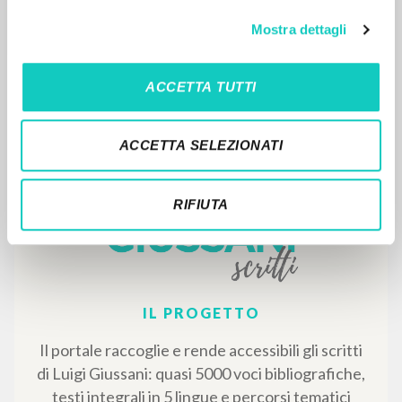
Campagnaro Matteo Autore
Mostra dettagli
Roczniki pedagogiczne
2023
Italiano
ACCETTA TUTTI
Luogo di edizione : Lublin
Pagine: 18
ACCETTA SELEZIONATI
RISULTATI SUCCESSIVI
RIFIUTA
IL PROGETTO