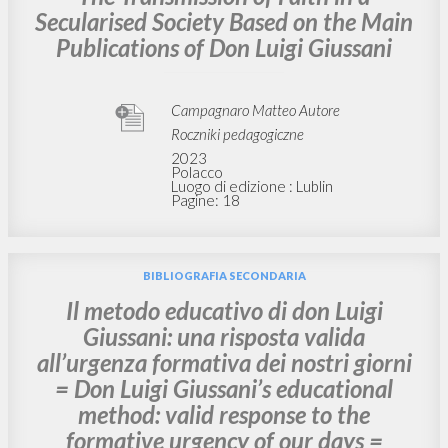
Przekaz wiary w zsekularyzowanym
spoleczenstwie na podstawie glównych
publikacji ks. Luigiego Giussaniego =
The Transmission of Faith in a
Secularised Society Based on the Main
Publications of Don Luigi Giussani
Campagnaro Matteo Autore
Roczniki pedagogiczne
2023
Polacco
Luogo di edizione : Lublin
Pagine: 18
BIBLIOGRAFIA SECONDARIA
Il metodo educativo di don Luigi
Giussani: una risposta valida