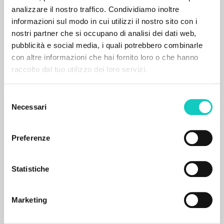
Wiara to fascynujące: Przekaz wiary w
analizzare il nostro traffico. Condividiamo inoltre
społeczeństwie zsekularyzowanym na
informazioni sul modo in cui utilizzi il nostro sito con i
podstawie pism Luigiego Giussaniego
nostri partner che si occupano di analisi dei dati web,
pubblicità e social media, i quali potrebbero combinarle
con altre informazioni che hai fornito loro o che hanno
Campagnaro Matteo Autore
raccolto dal tuo utilizzo dei loro servizi.
Oficyna Wydawniczo-Poligraficzna ADAM
2017
Polacco
Selezione
Luogo di edizione : Varszawa
Pagine: 328
Necessari
del
ISBN
: 978-83-7821-164-8
consenso
Preferenze
BIBLIOGRAFIA SECONDARIA
La trasmissione della fede in una
Statistiche
società secolarizzata sulla base delle
principali pubblicazioni di don Luigi
Marketing
Giussani