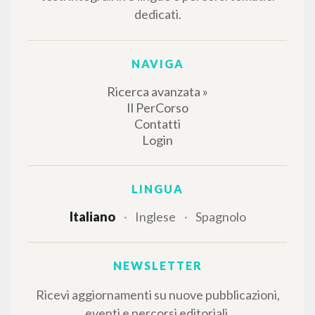
Il portale raccoglie e rende accessibili gli scritti
di Luigi Giussani: quasi 5000 voci bibliografiche,
testi integrali in 5 lingue e percorsi tematici
dedicati.
NAVIGA
Ricerca avanzata »
Il PerCorso
Contatti
Login
LINGUA
Italiano
Inglese
Spagnolo