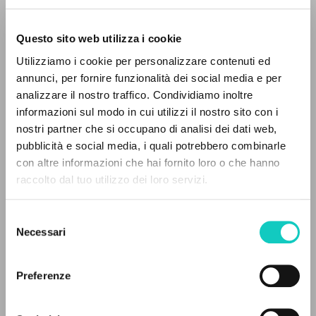
Questo sito web utilizza i cookie
Utilizziamo i cookie per personalizzare contenuti ed
annunci, per fornire funzionalità dei social media e per
analizzare il nostro traffico. Condividiamo inoltre
informazioni sul modo in cui utilizzi il nostro sito con i
nostri partner che si occupano di analisi dei dati web,
pubblicità e social media, i quali potrebbero combinarle
IL PROGETTO
con altre informazioni che hai fornito loro o che hanno
raccolto dal tuo utilizzo dei loro servizi.
Il portale raccoglie e rende accessibili gli scritti
di Luigi Giussani: quasi 5000 voci bibliografiche,
Selezione
testi integrali in 5 lingue e percorsi tematici
Necessari
del
dedicati.
consenso
Campagnaro Matteo
Autore
Preferenze
Wójcik-Cifoletti Monika
Traduttore
NAVIGA
Polacco