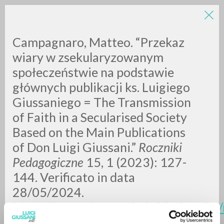
Campagnaro, Matteo. “Przekaz
wiary w zsekularyzowanym
społeczeństwie na podstawie
głównych publikacji ks. Luigiego
Giussaniego = The Transmission
of Faith in a Secularised Society
RICERCA AVANZATA »
Based on the Main Publications
A
Z
of Don Luigi Giussani.”
Roczniki
Pedagogiczne
15, 1 (2023): 127-
0
DOCUMENTI TROVATI
144. Verificato in data
28/05/2024.
https://czasopisma.tnkul.pl/index.php
RISULTATI SUCCESSIVI