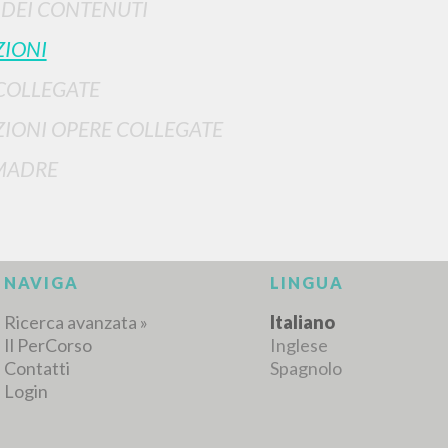
I DEI CONTENUTI
IONI
COLLEGATE
RISULTATI SUCCESSIVI
IONI OPERE COLLEGATE
MADRE
NAVIGA
LINGUA
Ricerca avanzata »
Italiano
Il PerCorso
Inglese