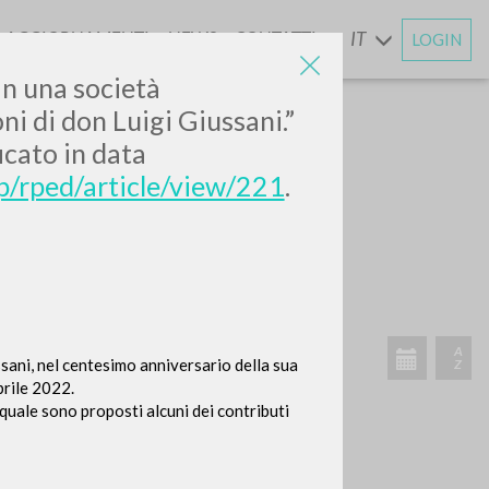
AGGIORNAMENTI
NEWS
CONTATTI
IT
LOGIN
E
in una società
ni di don Luigi Giussani.”
icato in data
hp/rped/article/view/221
.
CERCA
Frase esatta
 »
ani, nel centesimo anniversario della sua
aprile 2022.
 quale sono proposti alcuni dei contributi
ATTIVITÀ RECENTI
A
Z