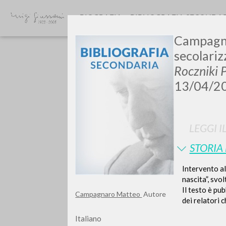
BIOGRAFIA
BIBLIOGRAFIA SECONDA
Campagnar
secolariz
Roczniki 
13/04/2
Vuo
LEGGI I
STORIA
Intervento al
nascita”, svo
Il testo è pu
TIPOLOGIA OPERA
Campagnaro Matteo
Autore
dei relatori c
Italiano