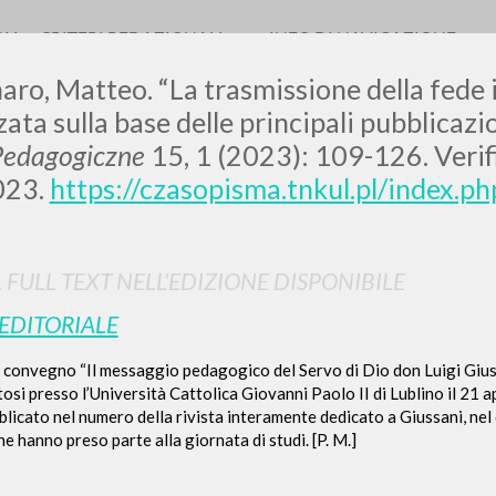
RIA
CRITERI REDAZIONALI
INFO DI NAVIGAZIONE
o, Matteo. “La trasmissione della fede 
zata sulla base delle principali pubblicazio
Pedagogiczne
15, 1 (2023): 109-126. Verif
023.
https://czasopisma.tnkul.pl/index.p
RICERCA AVANZATA
i risultati ancora più precisi? Utilizza la
L FULL TEXT NELL'EDIZIONE DISPONIBILE
 EDITORIALE
0
DOCUMENTI TROVATI
 convegno “Il messaggio pedagogico del Servo di Dio don Luigi Giuss
Visualizza dettagli per tipologia
ltosi presso l’Università Cattolica Giovanni Paolo II di Lublino il 21 
bblicato nel numero della rivista interamente dedicato a Giussani, nel
LINGUA
AUTORE
ANNO
he hanno preso parte alla giornata di studi. [P. M.]