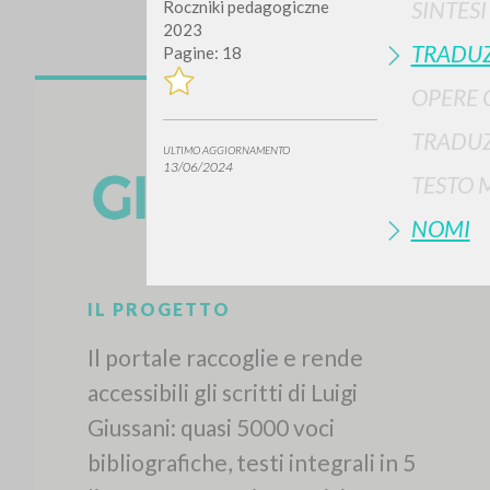
SINTES
Roczniki pedagogiczne
2023
TRADUZ
Pagine: 18
OPERE 
TRADUZ
ULTIMO AGGIORNAMENTO
13/06/2024
TESTO 
NOMI
IL PROGETTO
Il portale raccoglie e rende