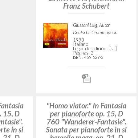
osce." In
"Il grido
gione e
dell'incompiutezza." In
Trio n. 1
Sinfonie n. 3 e 8
g. per
incompiuta, di Franz
ino e
Schubert
, D 898,
bert
Giussani Luigi Autor
Deutsche Grammophon
1997
utor
Italiano
Lugar de edición : [s.l.]
Páginas: 1
ISBN
: 457 195-2
: [s.l.]
2