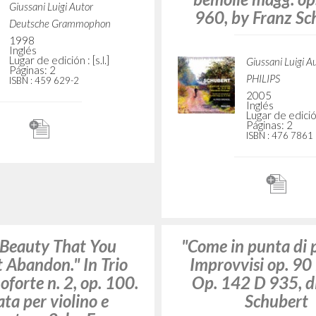
de of Eternity»." In
"Homo Viator." In 
e e la fanciulla, by
per pianoforte op