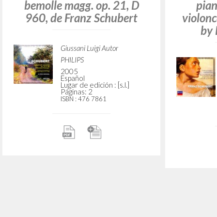
Op. 142 D 935, de Franz
con pian
Schubert
Sona
pianof
Giussani Luigi Autor
PHILIPS
2007
Español
Lugar de edición : [s.l.]
Páginas: 2
ISBN
: 442 9805
"Homo viator." En Fantasia
"Only 
per pianoforte op. 15, D
Sonata