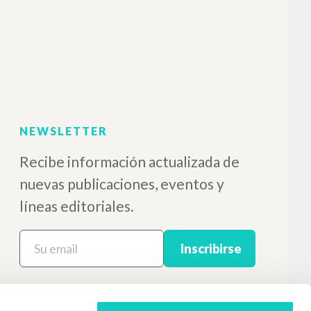
pianoforte, violino e
violoncello, op. 99, D 898,
de Franz Schubert
Giussani Luigi Autor
DECCA
2001
Español
Lugar de edición : [s.l.]
Páginas: 2
ISBN
: 468 691-2