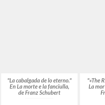
"The Cry of the
"As
Incompleteness." In Sinfonie
Improv
n. 3 e 8 incompiuta, by
Op. 14
Franz Schubert
Giussani Luigi Autor
Deutsche Grammophon
1997
Inglés
Lugar de edición : [s.l.]
Páginas: 1
ISBN
: 457 195-2