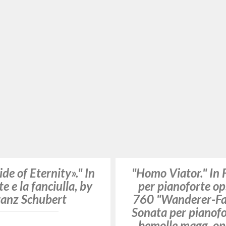
 on Tip-toe." In
"Solo lo stupore con
visi op. 90 D 899.
Sonata per arpeg
2 D 935, by Franz
pianoforte, D 821. 
Schubert
in si bemolle mag
pianoforte, viol
violoncello, op. 99
Giussani Luigi Autor
di Franz Schu
PHILIPS
2007
Inglés
Lugar de edición : [s.l.]
Giussani Luigi A
Páginas: 2
DECCA
ISBN
: 442 9805
2001
Italiano
Lugar de edición 
Páginas: 2
ISBN
: 468-691-