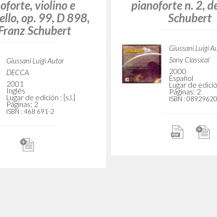
oforte n. 2, op. 100.
Op. 142 D 935, d
ta per violino e
Schubert
orte n. 2, by Franz
Schubert
Giussani Luigi A
PHILIPS
2007
Giussani Luigi Autor
Italiano
Sony Classical
Lugar de edición 
Páginas: 2
2000
ISBN
: 442 9805
Inglés
Lugar de edición : [s.l.]
Páginas: 2
ISBN
: 0892962000
Wonder Knows." In
"La belleza que no 
 per arpeggione e
abandonar." En Tr