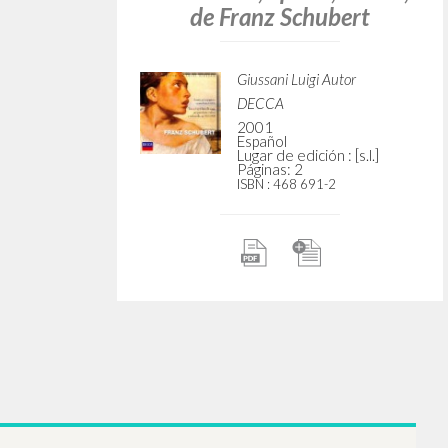
p. 100.
incompiuta, de Franz
ino e
Schubert
e Franz
Giussani Luigi Autor
Deutsche Grammophon
1997
utor
Español
Lugar de edición : [s.l.]
Páginas: 1
ISBN
: 457 195-2
: [s.l.]
000
"Solo el estupor conoce." En
Sonata per arpeggione e
pianoforte, D 821. Trio n. 1
in si bemolle magg. per