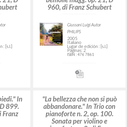
"La cavalcata dell'eterno." In
La morte e la fanciulla, di
Franz Schubert
Giussani Luigi Autor
Deutsche Grammophon
1998
Italiano
Lugar de edición : [s.l.]
Páginas: 2
ISBN
: 459 629-2
Fantasia
"Homo viator." In Fantasia
. 15, D
per pianoforte op. 15, D