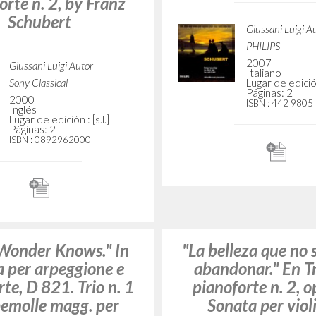
ranz Schubert
760 "Wanderer-Fan
Sonata per pianofor
bemolle magg. op
Giussani Luigi Autor
960, by Franz Sc
Deutsche Grammophon
1998
Inglés
Lugar de edición : [s.l.]
Giussani Luigi A
Páginas: 2
PHILIPS
ISBN
: 459 629-2
2005
Inglés
Lugar de edición 
Páginas: 2
ISBN
: 476 7861
 Beauty That You
"Come in punta di p
 Abandon." In Trio
Improvvisi op. 90