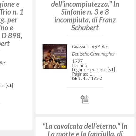
BUSCA
Frase exacta
ADA »
VIDADES RECIENTES
A
Z