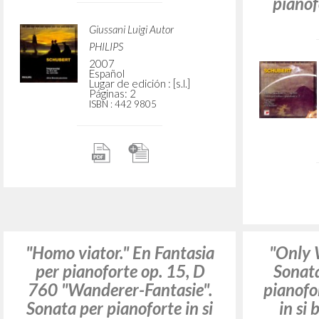
de Franz Schubert
F
Giussani Luigi Autor
Deutsche Grammophon
1998
Español
Lugar de edición : [s.l.]
Páginas: 2
ISBN
: 459 629-2
"Como de puntillas." En
"The
Improvvisi op. 90 D 899.
Cannot