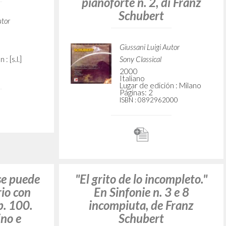
tasie".
760 "Wanderer-Fantasie".
te in si
Sonata per pianoforte in si
. 21, D
bemolle magg. op. 21, D
hubert
960, di Franz Schubert
utor
Giussani Luigi Autor
PHILIPS
2005
Italiano
: [s.l.]
Lugar de edición : [s.l.]
Páginas: 2
ISBN
: 476 7861
iedi." In
"La bellezza che non si può
 D 899.
abbandonare." In Trio con