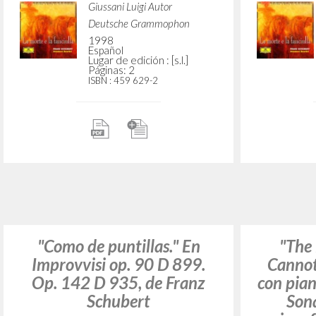
"La cabalgada de lo eterno."
"«The Ri
En La morte e la fanciulla,
La mort