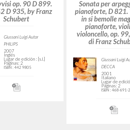
BÚSQUEDA AVANZ
s resultados aún más precisos? Utilizar el
18
DOCUMENTOS ENCONTRADOS
Ver detalles por tipo
IDIOMA
AUTOR
AÑO
ACTI