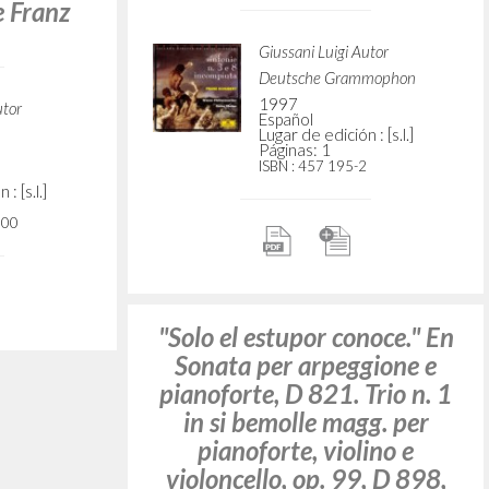
i Franz
pianoforte n. 2, op. 100.
Sonata per violino e
pianoforte n. 2, di Franz
Schubert
utor
Giussani Luigi Autor
: [s.l.]
Sony Classical
2000
Italiano
Lugar de edición : Milano
Páginas: 2
ISBN
: 0892962000
se puede
"El grito de lo incompleto."
io con
En Sinfonie n. 3 e 8