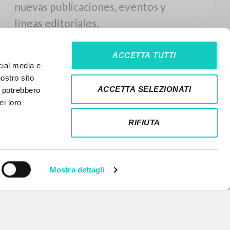
ACCETTA TUTTI
cial media e
nostro sito
ACCETTA SELEZIONATI
i potrebbero
ei loro
RIFIUTA
Mostra dettagli
NEWSLETTER
Recibe información actualizada de
nuevas publicaciones, eventos y
líneas editoriales.