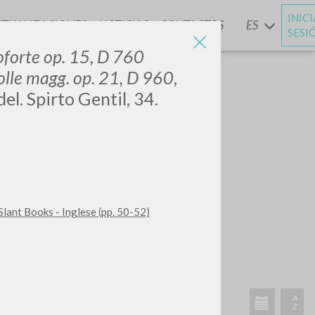
INIC
CTUALIZACIONES
NOTICIAS
CONTACTOS
ES
Y
SESI
oforte op. 15, D 760
olle magg. op. 21, D 960
,
l. Spirto Gentil, 34.
Slant Books - Inglese (pp. 50-52)