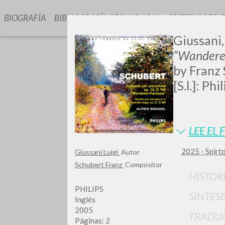
BIOGRAFÍA
BIBLIOGRAFÍA SECUNDARIA
CRITERIOS EDI
Giussani,
“Wanderer
by Franz 
[S.l.]: Ph
GIU
LEE EL 
2025 - Spirto
Giussani Luigi
Autor
Schubert Franz
Compositor
HISTOR
PHILIPS
SÍNTESI
Inglés
2005
TRADU
Páginas: 2