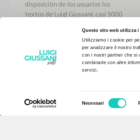
Questo sito web utilizza i
Utilizziamo i cookie per pe
per analizzare il nostro tra
con i nostri partner che si
combinarle con altre inform
servizi.
Selezione
Necessari
EL PROYECTO
del
consenso
Este portal recoge y pone a
disposición de los usuarios los
textos de Luigi Giussani: casi 5000