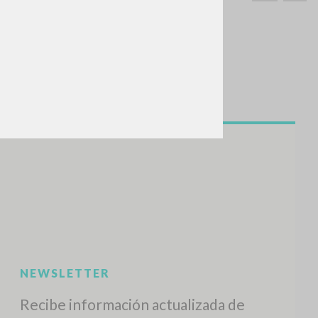
BUSCA
Frase exacta
ADA »
VIDADES RECIENTES
A
Z