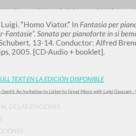
TORIALES
INFORMACIÓN PARA LA NAVEGACIÓN
A
 Luigi. “Homo Viator.” In
Fantasia per pian
-Fantasie”. Sonata per pianoforte in si bem
Schubert, 13-14. Conductor: Alfred Brende
ilips, 2005. [CD-Audio + booklet].
LUIGI
SSANI
FULL TEXT EN LA EDICIÓN DISPONIBLE
 Gentil: An Invitation to Listen to Great Music with Luigi Giussani - 
scritti
IAL DE LAS EDICIONES
S
CCIONÉS