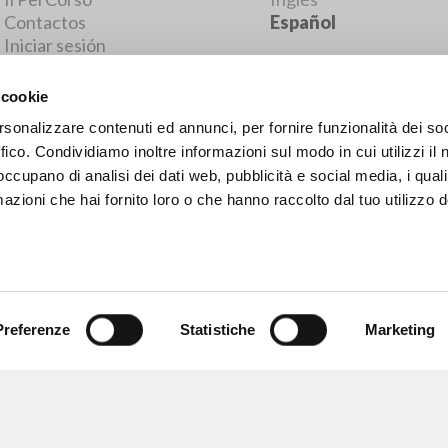
RESULTADOS SUCESIVOS
 cookie
rsonalizzare contenuti ed annunci, per fornire funzionalità dei so
ffico. Condividiamo inoltre informazioni sul modo in cui utilizzi il 
 occupano di analisi dei dati web, pubblicità e social media, i qual
azioni che hai fornito loro o che hanno raccolto dal tuo utilizzo d
Preferenze
Statistiche
Marketing
NAVEGA
IDIOMA
Búsqueda avanzada »
Italiano
Il PerCorso
Inglés
Contactos
Español