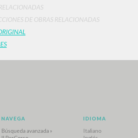
RELACIONADAS
CIONES DE OBRAS RELACIONADAS
ORIGINAL
ES
BÚSQUEDA AVANZ
s resultados aún más precisos? Utilizar el
0
DOCUMENTOS ENCONTRADOS
Ver detalles por tipo
IDIOMA
AUTOR
AÑO
ACTI